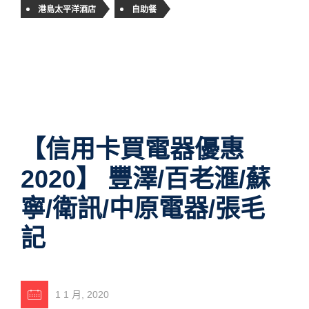
港島太平洋酒店
自助餐
【信用卡買電器優惠
2020】 豐澤/百老滙/蘇
寧/衛訊/中原電器/張毛
記
1 1 月, 2020