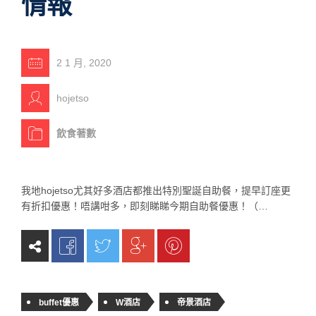
情報
2 1 月, 2020
hojetso
飲食著數
我地hojetso尤其好多酒店都推出特別聖誕自助餐，提早訂座更
有折扣優惠！唔講咁多，即刻睇睇今期自助餐優惠！（…
buffet優惠
W酒店
帝景酒店