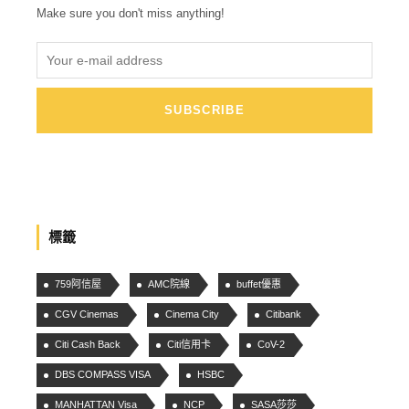
Make sure you don't miss anything!
標籤
759阿信屋
AMC院線
buffet優惠
CGV Cinemas
Cinema City
Citibank
Citi Cash Back
Citi信用卡
CoV-2
DBS COMPASS VISA
HSBC
MANHATTAN Visa
NCP
SASA莎莎