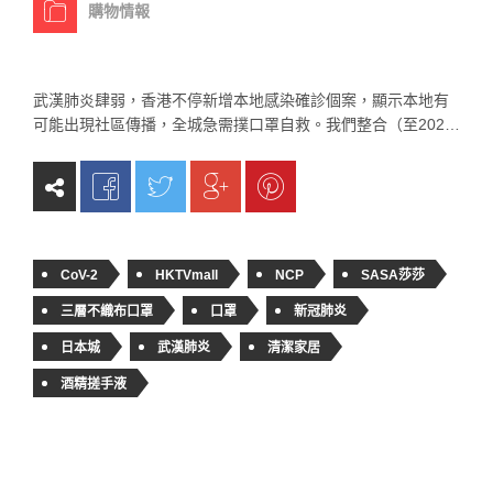
購物情報
武漢肺炎肆弱，香港不停新增本地感染確診個案，顯示本地有
可能出現社區傳播，全城急需撲口罩自救。我們整合（至202…
CoV-2
HKTVmall
NCP
SASA莎莎
三層不織布口罩
口罩
新冠肺炎
日本城
武漢肺炎
清潔家居
酒精搓手液