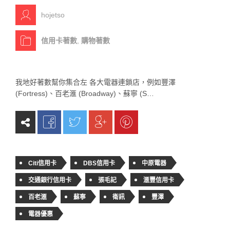
hojetso
信用卡著數
,
購物著數
我地好著數幫你集合左 各大電器連鎖店，例如豐澤
(Fortress)、百老滙 (Broadway)、蘇寧 (S…
Citi信用卡
DBS信用卡
中原電器
交通銀行信用卡
張毛記
滙豐信用卡
百老滙
蘇寧
衛訊
豐澤
電器優惠