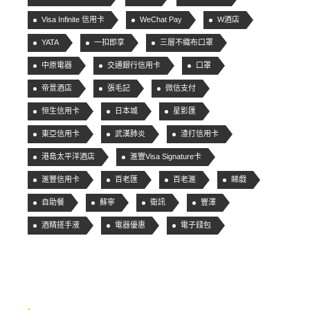
Visa Infinite 信用卡
WeChat Pay
W酒店
YATA
一扣即享
三層不織布口罩
中原電器
交通銀行信用卡
口罩
帝景酒店
張毛記
微信支付
恒生信用卡
日本城
星影匯
東亞信用卡
武漢肺炎
渣打信用卡
港島太平洋酒店
滙豐Visa Signature卡
滙豐信用卡
百老匯
百老滙
睇戲
自助餐
蘇寧
衛訊
豐澤
酒精搓手液
電器優惠
電子錢包