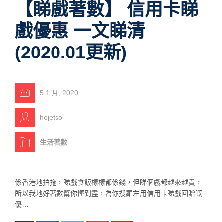
【睇戲著數】 信用卡睇
戲優惠 一文睇清
(2020.01更新)
5 1 月, 2020
hojetso
生活著數
係香港地拍拖，睇戲食飯樣樣都係錢，但睇個戲都越來越貴，
所以我地好著數幫你慳到盡，為你搜羅左用信用卡睇戲回贈嘅
優…