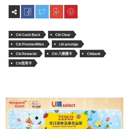
Citi Cash Back
Citi Clear
Citi PremierMiles
citi prestige
Citi Rewards
Citi 八達通卡
Citibank
Citi信用卡