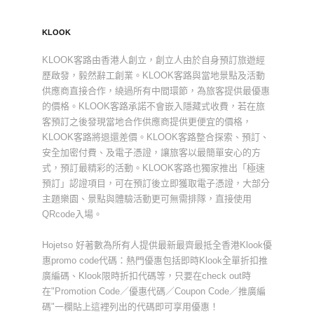
KLOOK
KLOOK客路由香港人創立，創立人由於自身預訂旅遊經
歷啟發，毅然辭工創業。KLOOK客路與當地景點及活動
供應商直接合作，繞過所有中間環節，為旅客提供最優惠
的價格。KLOOK客路承諾不會嵌入隱藏式收費，若在旅
客預訂之後發現當地合作供應商提供更便宜的價格，
KLOOK客路將退還差價。KLOOK客路整合探索、預訂、
安全加密付費、及電子憑證，讓旅客以最簡單安心的方
式，預訂最精彩的活動。KLOOK客路也獨家推出「極速
預訂」認證項目，可在預訂後立即獲取電子憑證，大部分
主題樂園、景點與體驗活動更可無需排隊，直接使用
QRcode入場。
Hojetso 好著數為所有人提供最新最齊最抵全香港Klook優
惠promo code代碼：熱門優惠包括即時Klook全單折扣推
廣編碼、Klook限時折扣代碼等，只要在check out時
在"Promotion Code／優惠代碼／Coupon Code／推廣編
碼"一欄貼上這裡列出的代碼即可享用優惠！