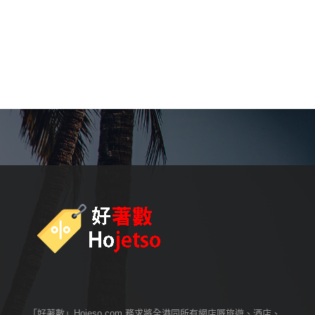
「好著數」Hojeso.com 務求將全港同所有網店嘅旅遊、酒店、