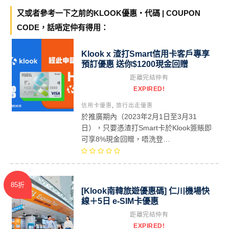
又或者參考一下之前的KLOOK優惠・代碼 | COUPON
CODE，話唔定仲有得用：
Klook x 渣打Smart信用卡客戶專享
預訂優惠 送你$1200現金回贈
距離完結仲有
EXPIRED!
信用卡優惠
,
旅行出走優惠
於推廣期內（2023年2月1日至3月31
日），只要憑渣打Smart卡於Klook簽賬即
可享8%現金回贈，唔洗登…
85折
[Klook南韓旅遊優惠碼] 仁川機場快
線＋5日 e-SIM卡優惠
距離完結仲有
EXPIRED!