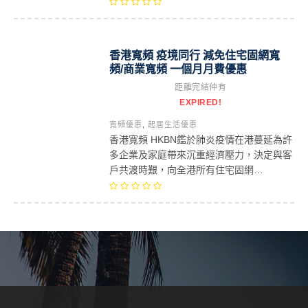
香港寬頻 疫境同行 減免住宅固網寬
頻/商業寬頻 一個月月費優惠
距離完結仲有
EXPIRED!
寬頻優惠
,
起居生活優惠
香港寬頻 HKBN鑑於肺炎疫情在港蔓延為許
多企業及家庭帶來沉重經濟壓力，決定與客
戶共渡時艱，向全港所有住宅固網…