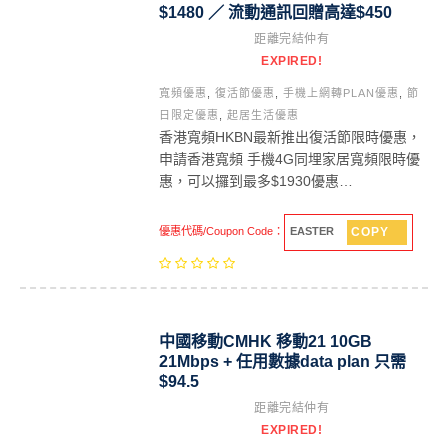
$1480 ／ 流動通訊回贈高達$450
距離完結仲有
EXPIRED!
寬頻優惠
,
復活節優惠
,
手機上網轉PLAN優惠
,
節
日限定優惠
,
起居生活優惠
香港寬頻HKBN最新推出復活節限時優惠，
申請香港寬頻 手機4G同埋家居寬頻限時優
惠，可以攞到最多$1930優惠…
COPY
優惠代碼/Coupon Code：
EASTER
中國移動CMHK 移動21 10GB
21Mbps + 任用數據data plan 只需
$94.5
距離完結仲有
EXPIRED!