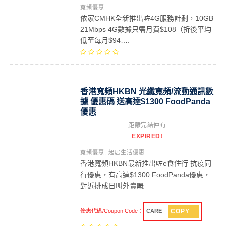
寬頻優惠
依家CMHK全新推出咗4G服務計劃，10GB
21Mbps 4G數據只需月費$108（折後平均
低至每月$94….
香港寬頻HKBN 光纖寬頻/流動通訊數
據 優惠碼 送高達$1300 FoodPanda
優惠
距離完結仲有
EXPIRED!
寬頻優惠
,
起居生活優惠
香港寬頻HKBN最新推出咗e食住行 抗疫同
行優惠，有高達$1300 FoodPanda優惠，
對近排成日叫外賣嘅…
COPY
優惠代碼/Coupon Code：
CARE