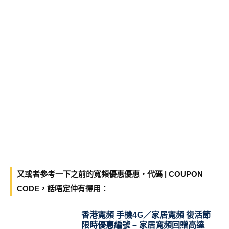
又或者參考一下之前的寬頻優惠優惠・代碼 | COUPON
CODE，話唔定仲有得用：
香港寬頻 手機4G／家居寬頻 復活節
限時優惠編號 – 家居寬頻回贈高達