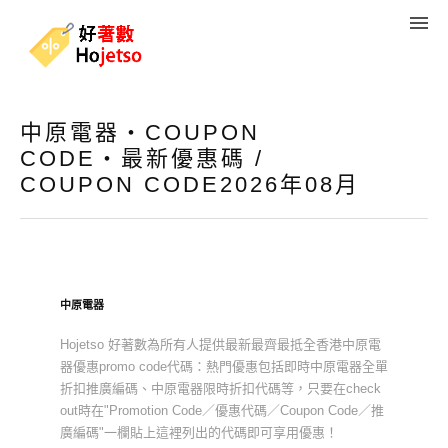
中原電器・COUPON
CODE・最新優惠碼 /
COUPON CODE2026年08月
中原電器
Hojetso 好著數為所有人提供最新最齊最抵全香港中原電
器優惠promo code代碼：熱門優惠包括即時中原電器全單
折扣推廣編碼、中原電器限時折扣代碼等，只要在check
out時在"Promotion Code／優惠代碼／Coupon Code／推
廣編碼"一欄貼上這裡列出的代碼即可享用優惠！