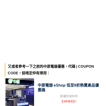
又或者參考一下之前的中原電器優惠・代碼 | COUPON
CODE，話唔定仲有得用：
中原電器 eShop 低至9折熱賣產品優
惠碼
距離完結仲有
EXPIRED!