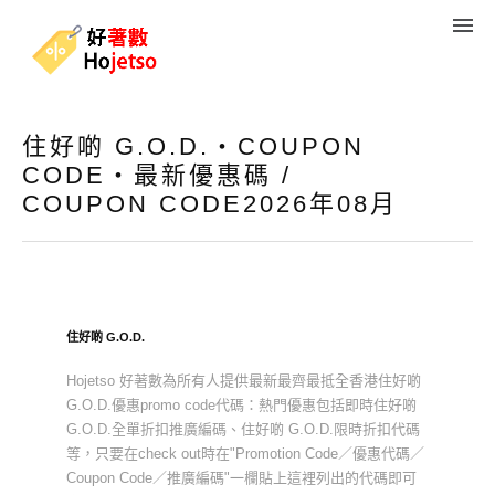
住好啲 G.O.D.・COUPON
CODE・最新優惠碼 /
COUPON CODE2026年08月
住好啲 G.O.D.
Hojetso 好著數為所有人提供最新最齊最抵全香港住好啲
G.O.D.優惠promo code代碼：熱門優惠包括即時住好啲
G.O.D.全單折扣推廣編碼、住好啲 G.O.D.限時折扣代碼
等，只要在check out時在"Promotion Code／優惠代碼／
Coupon Code／推廣編碼"一欄貼上這裡列出的代碼即可