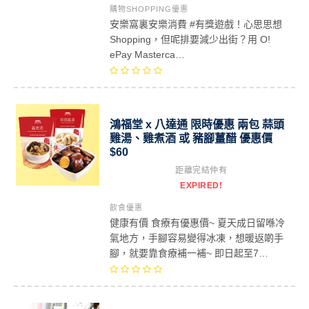
購物SHOPPING優惠
安樂窩裏安樂消費 #有獎遊戲！心思思想
Shopping，但呢排要減少出街？用 O!
ePay Masterca…
鴻福堂 x 八達通 限時優惠 兩包 蒜頭
雞湯、雞煮酒 或 豬腳薑醋 優惠價
$60
距離完結仲有
EXPIRED!
飲食優惠
健康有價 食療有優惠價~ 夏天成日留喺冷
氣地方，手腳容易變得冰凍，想暖返啲手
腳，就要靠食療補一補~ 即日起至7…