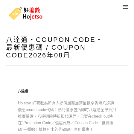
八達通・COUPON CODE・
最新優惠碼 / COUPON
CODE2026年08月
八達通
Hojetso 好著數為所有人提供最新最齊最抵全香港八達通
優惠promo code代碼：熱門優惠包括即時八達通全單折扣
推廣編碼、八達通限時折扣代碼等，只要在check out時
在"Promotion Code／優惠代碼／Coupon Code／推廣編
碼"一欄貼上這裡列出的代碼即可享用優惠！