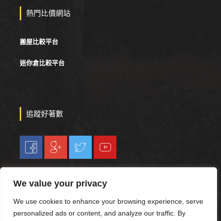
熱門比價網站
搬屋比較平台
迷你倉比較平台
追蹤好著數
We value your privacy
© 2019-2023 . Hojetso.com All rights reserved. Web design by
We use cookies to enhance your browsing experience, serve
Ranking First
personalized ads or content, and analyze our traffic. By