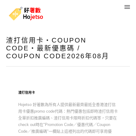
渣打信用卡・COUPON
CODE・最新優惠碼 /
COUPON CODE2026年08月
渣打信用卡
Hojetso 好著數為所有人提供最新最齊最抵全香港渣打信
用卡優惠promo code代碼：熱門優惠包括即時渣打信用卡
全單折扣推廣編碼、渣打信用卡限時折扣代碼等，只要在
check out時在"Promotion Code／優惠代碼／Coupon
Code／推廣編碼"一欄貼上這裡列出的代碼即可享用優