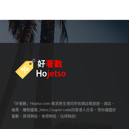
「好著數」Hojeso.com 務求將全港同所有網店嘅旅遊、酒店、
機票、購物優惠,Jetso,Coupon code同香港人分享，等你攞盡好
著數，買得夠抵，食得夠抵，玩得夠抵!