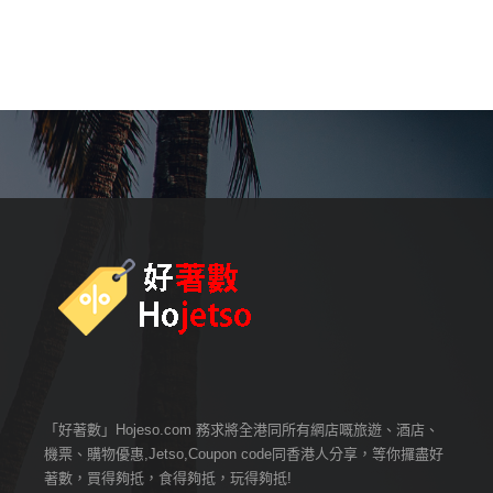
「好著數」Hojeso.com 務求將全港同所有網店嘅旅遊、酒店、
機票、購物優惠,Jetso,Coupon code同香港人分享，等你攞盡好
著數，買得夠抵，食得夠抵，玩得夠抵!