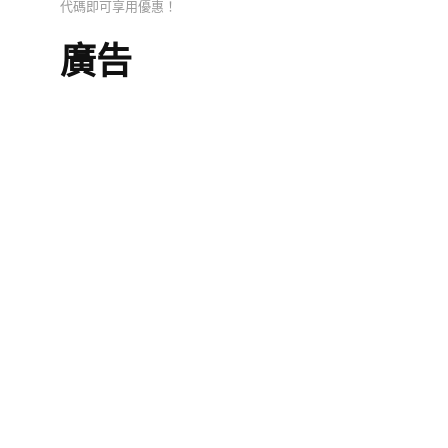
代碼即可享用優惠！
廣告