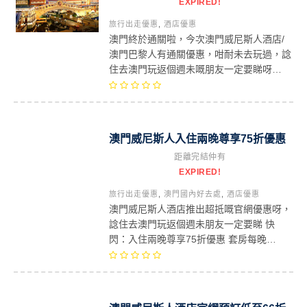
EXPIRED!
旅行出走優惠
,
酒店優惠
澳門終於通關啦，今次澳門威尼斯人酒店/
澳門巴黎人有通關優惠，咁耐未去玩過，諗
住去澳門玩返個週未嘅朋友一定要睇呀…
澳門威尼斯人入住兩晚尊享75折優惠
距離完結仲有
EXPIRED!
旅行出走優惠
,
澳門國內好去處
,
酒店優惠
澳門威尼斯人酒店推出超抵嘅官網優惠呀，
諗住去澳門玩返個週未朋友一定要睇 快
閃：入住兩晚尊享75折優惠 套房每晚…