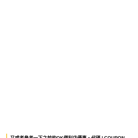
又或者參考一下之前的OK便利店優惠・代碼 | COUPON