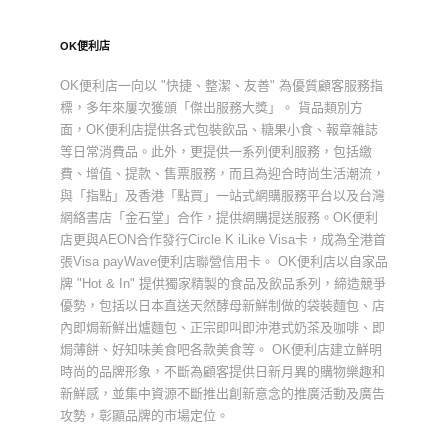
OK便利店
OK便利店一向以 "快捷、整潔、友善" 為優質顧客服務指
標，多年來屢次獲頒「傑出服務大獎」。 貨品類別方
面，OK便利店提供各式包裝飲品、糖果小食、報章雜誌
等日常消費品。此外，更提供一系列便利服務，包括繳
費、增值、提款、售票服務，而且為迎合時尚生活潮流，
與「指點」及香港「點買」一站式網購服務平台以及台灣
網絡書店「金石堂」合作，提供網購提送服務。OK便利
店更與AEON合作發行Circle K iLike Visa卡，成為全港首
張Visa payWave便利店聯營信用卡。 OK便利店以自家品
牌 "Hot & In" 提供獨家精製的食品及飲品系列，締造競爭
優勢，包括以日本直送天然酵母新鮮制做的袋裝麵包、店
內即焗新鮮出爐麵包、正宗即叫即沖港式奶茶及咖啡、即
焗薄餅、好知味美食吧各款美食等。 OK便利店建立鮮明
時尚的品牌形象，不斷為顧客提供日新月異的購物樂趣和
新鮮感，並集中資源不斷推出創新意念的推廣活動及廣告
攻勢，彰顯品牌的市場定位。