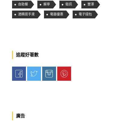
自助餐
蘇寧
衛訊
豐澤
酒精搓手液
電器優惠
電子錢包
追蹤好著數
廣告