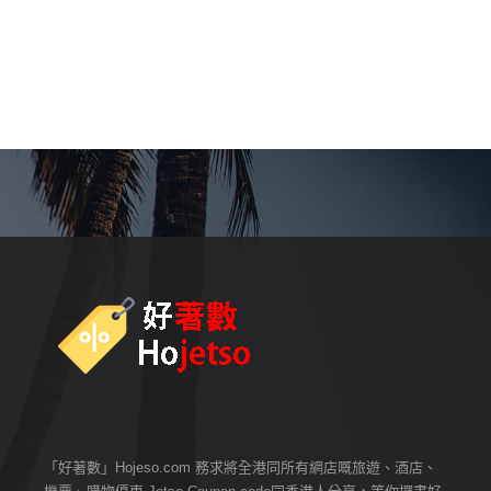
「好著數」Hojeso.com 務求將全港同所有網店嘅旅遊、酒店、