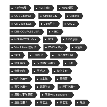
759阿信屋
AMC院線
buffet優惠
CGV Cinemas
Cinema City
Citibank
Citi Cash Back
Citi信用卡
CoV-2
DBS COMPASS VISA
HSBC
MANHATTAN Visa
NCP
SASA莎莎
Visa Infinite 信用卡
WeChat Pay
W酒店
YATA
一扣即享
三層不織布口罩
中原電器
交通銀行信用卡
口罩
帝景酒店
張毛記
微信支付
恒生信用卡
日本城
星影匯
東亞信用卡
武漢肺炎
渣打信用卡
港島太平洋酒店
滙豐Visa Signature卡
滙豐信用卡
百老匯
百老滙
睇戲