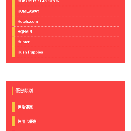
HOKOBUY / GROUPON
HOMEAWAY
Hotels.com
HQHAIR
Hunter
Hush Puppies
優惠類別
保險優惠
信用卡優惠