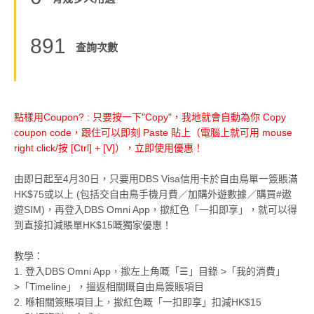
891
查詢次數
點樣用Coupon? : 只要按一下"Copy"，我地就會自動為你 Copy
coupon code，跟住可以即刻 Paste 貼上（電腦上就可用 mouse
right click/按 [Ctrl] + [V]），立即使用優惠！
由即日起至4月30日，只要用DBS Visa信用卡於自由鳥單一簽賬滿
HK$75或以上 (包括交自由鳥手機月費／加購外遊數據／購買#遨
遊SIM)，再登入DBS Omni App，撳紅色「一扣即享」，就可以得
到直接扣減賬單HK$15嘅獨家優惠！
教學：
1. 登入DBS Omni App，撳左上角嘅「☰」目錄 >「我的消費」
>「Timeline」，搵返相關嘅自由鳥簽賬項目
2. 喺相關簽賬項目上，撳紅色嘅「一扣即享」扣減HK$15