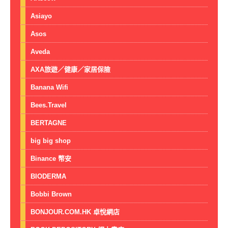
Asiayo
Asos
Aveda
AXA旅遊／健康／家居保險
Banana Wifi
Bees.Travel
BERTAGNE
big big shop
Binance 幣安
BIODERMA
Bobbi Brown
BONJOUR.COM.HK 卓悅網店