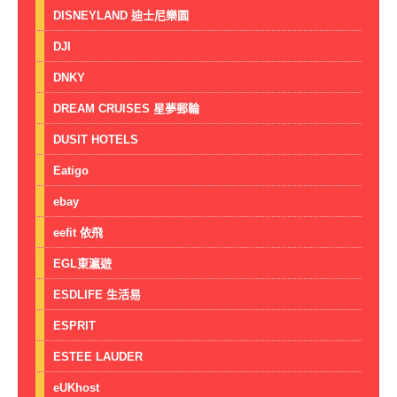
DISNEYLAND 迪士尼樂園
DJI
DNKY
DREAM CRUISES 星夢郵輪
DUSIT HOTELS
Eatigo
ebay
eefit 依飛
EGL東瀛遊
ESDLIFE 生活易
ESPRIT
ESTEE LAUDER
eUKhost