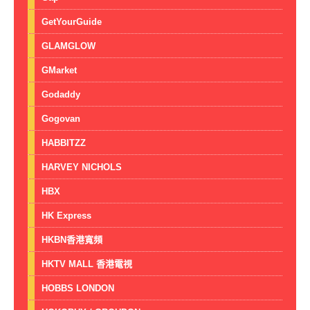
GetYourGuide
GLAMGLOW
GMarket
Godaddy
Gogovan
HABBITZZ
HARVEY NICHOLS
HBX
HK Express
HKBN香港寬頻
HKTV MALL 香港電視
HOBBS LONDON