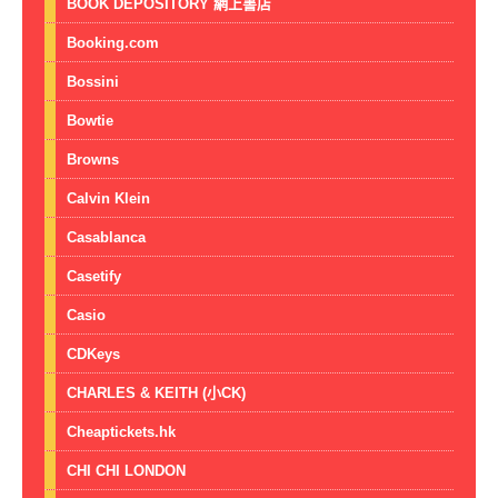
BOOK DEPOSITORY 網上書店
Booking.com
Bossini
Bowtie
Browns
Calvin Klein
Casablanca
Casetify
Casio
CDKeys
CHARLES & KEITH (小CK)
Cheaptickets.hk
CHI CHI LONDON