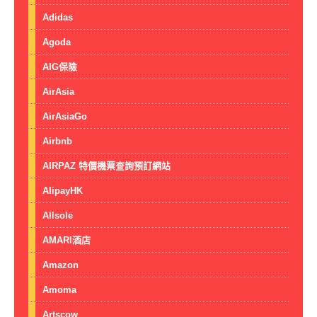
Adidas
Agoda
AIG保險
AirAsia
AirAsiaGo
Airbnb
AIRPAZ 特價機票查詢預訂網站
AlipayHK
Allsole
AMARI酒店
Amazon
Amoma
Artscow