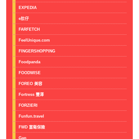
EXPEDIA
e肚仔
FARFETCH
FeelUnique.com
FINGERSHOPPING
Foodpanda
FOODWISE
FOREO 美容
Fortress 豐澤
FORZIERI
Funfun.travel
FWD 富衛保險
Gap