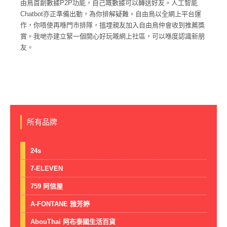
由鳥首創數據P2P功能，自己嘅數據可以轉送好友。人工智能
Chatbot亦正準備出動，為你排解疑難。自由鳥以全網上平台運
作，你唔使再喺門市排隊，搵埋親友加入自由鳥仲會收到推薦獎
賞。我哋亦建立緊一個開心好玩嘅網上社區，可以喺度認識新朋
友。
所有品牌
24s
7-ELEVEN
759 阿信屋
A-FONTANE 雅芳婷
AbouThai 阿布泰國生活百貨