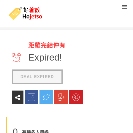
自由鳥 x DBS信用卡HK$15折
距離完結仲有
扣
Expired!
(
0
reviews
)
DEAL EXPIRED
0
有幾多人用過