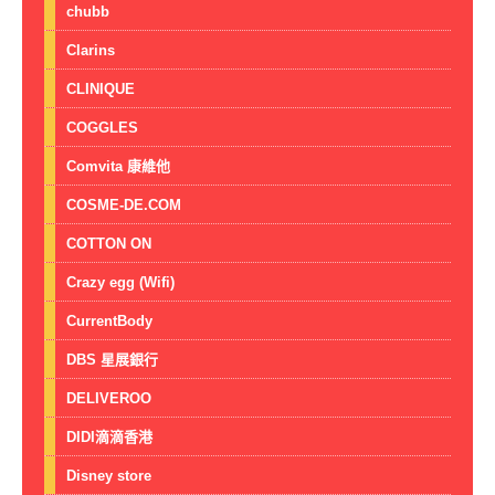
chubb
Clarins
CLINIQUE
COGGLES
Comvita 康維他
COSME-DE.COM
COTTON ON
Crazy egg (Wifi)
CurrentBody
DBS 星展銀行
DELIVEROO
DIDI滴滴香港
Disney store