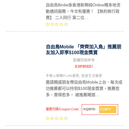
自由鳥Birdie係香港新興純Online嘅本地流
動通訊服務，今次有優惠！ 【無約無行政
費】 二人同行 第二位…
自由鳥Mobile 「齊齊加入鳥」推薦朋
友加入即享$100現金獎賞
距離完結仲有
EXPIRED!
手機上網轉PLAN優惠
,
起居生活優惠
邀請親戚朋友嚟自由鳥Mobile上台，每次成
功推薦都可以拎到$100現金獎賞，推薦愈
多、賞得愈多。 被推薦嘅朋…
COPY
優惠代碼/Coupon Code：
KQMYD