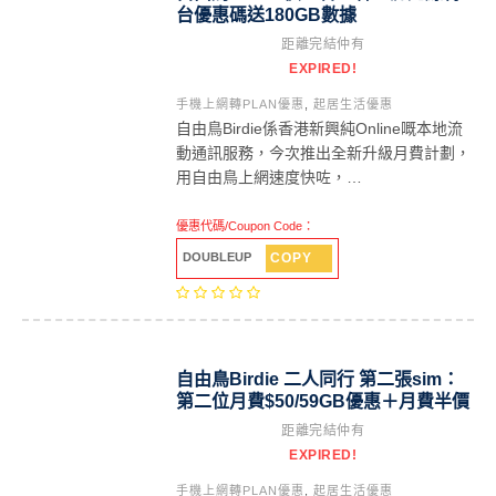
台優惠碼送180GB數據
距離完結仲有
EXPIRED!
手機上網轉PLAN優惠
,
起居生活優惠
自由鳥Birdie係香港新興純Online嘅本地流
動通訊服務，今次推出全新升級月費計劃，
用自由鳥上網速度快咗，…
優惠代碼/Coupon Code：
COPY
DOUBLEUP
自由鳥Birdie 二人同行 第二張sim：
第二位月費$50/59GB優惠＋月費半價
距離完結仲有
EXPIRED!
手機上網轉PLAN優惠
,
起居生活優惠