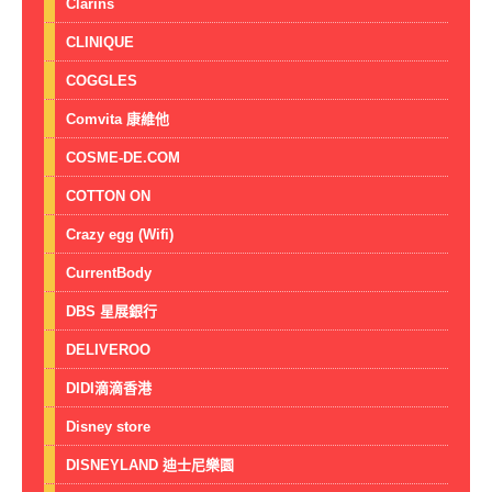
Clarins
CLINIQUE
COGGLES
Comvita 康維他
COSME-DE.COM
COTTON ON
Crazy egg (Wifi)
CurrentBody
DBS 星展銀行
DELIVEROO
DIDI滴滴香港
Disney store
DISNEYLAND 迪士尼樂園