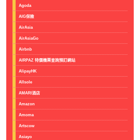
Agoda
AIG保險
AirAsia
AirAsiaGo
Airbnb
AIRPAZ 特價機票查詢預訂網站
AlipayHK
Allsole
AMARI酒店
Amazon
Amoma
Artscow
Asiayo