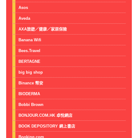
Asos
Aveda
AXA旅遊／健康／家居保險
Banana Wifi
Bees.Travel
BERTAGNE
big big shop
Binance 幣安
BIODERMA
Bobbi Brown
BONJOUR.COM.HK 卓悅網店
BOOK DEPOSITORY 網上書店
Booking.com