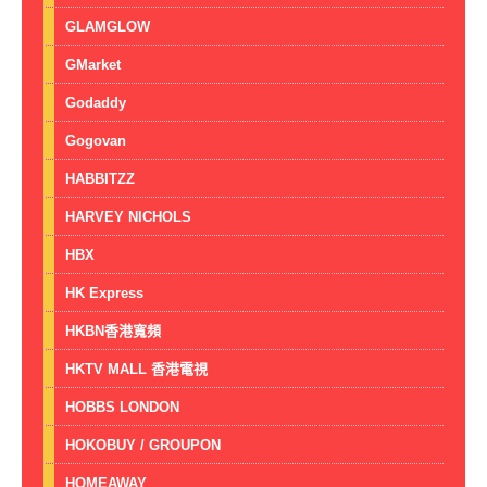
GLAMGLOW
GMarket
Godaddy
Gogovan
HABBITZZ
HARVEY NICHOLS
HBX
HK Express
HKBN香港寬頻
HKTV MALL 香港電視
HOBBS LONDON
HOKOBUY / GROUPON
HOMEAWAY