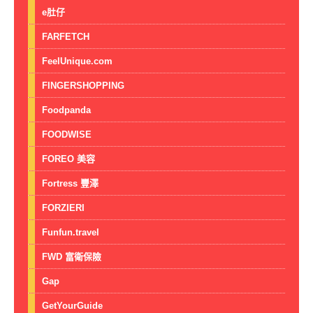
e肚仔
FARFETCH
FeelUnique.com
FINGERSHOPPING
Foodpanda
FOODWISE
FOREO 美容
Fortress 豐澤
FORZIERI
Funfun.travel
FWD 富衛保險
Gap
GetYourGuide