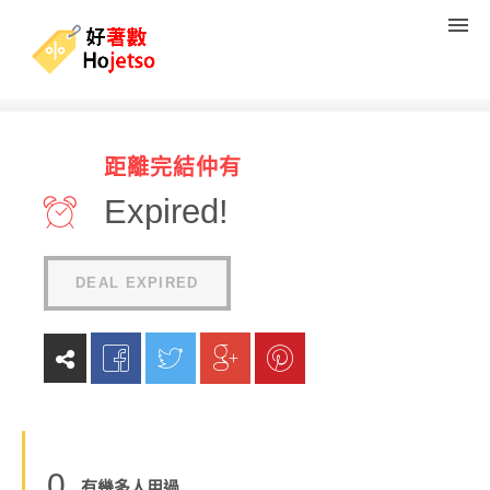
雷蛇 Razer 電競設備/電腦遊
距離完結仲有
戲網 送US$15優惠碼
Expired!
(
0
reviews
)
DEAL EXPIRED
0
有幾多人用過