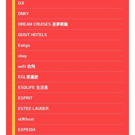
DJI
DNKY
DREAM CRUISES 星夢郵輪
DUSIT HOTELS
Eatigo
ebay
eefit 依飛
EGL東瀛遊
ESDLIFE 生活易
ESPRIT
ESTEE LAUDER
eUKhost
EXPEDIA