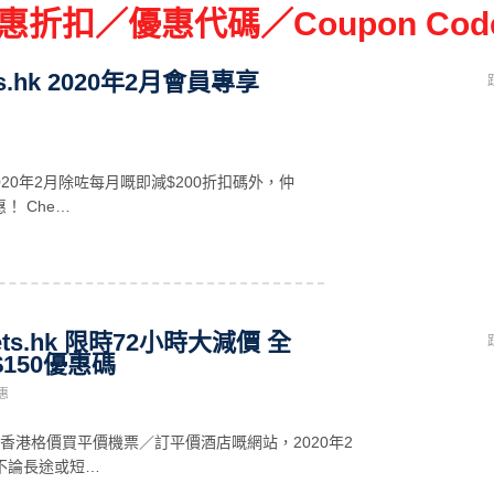
k 優惠折扣／優惠代碼／Coupon Cod
ets.hk 2020年2月會員專享
hk係2020年2月除咗每月嘅即減$200折扣碼外，仲
！ Che…
kets.hk 限時72小時大減價 全
150優惠碼
惠
s.hk係香港格價買平價機票／訂平價酒店嘅網站，2020年2
不論長途或短…