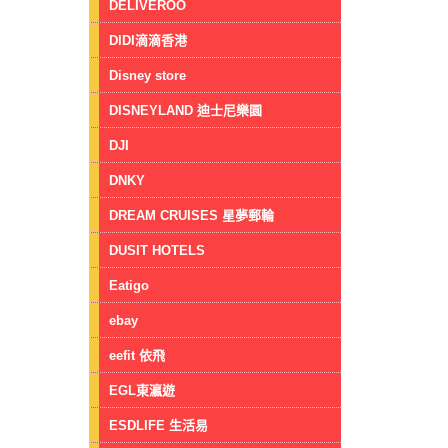
DELIVEROO
DIDI滴滴香港
Disney store
DISNEYLAND 迪士尼樂園
DJI
DNKY
DREAM CRUISES 星夢郵輪
DUSIT HOTELS
Eatigo
ebay
eefit 依飛
EGL東瀛遊
ESDLIFE 生活易