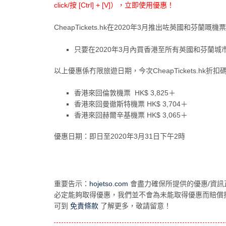
click/按 [Ctrl] + [V]），立即使用優惠！
CheapTickets.hk在2020年3月推出咗英國和芬蘭嘅
只要在2020年3月內買香港至所有英國和芬蘭城市來回
以上優惠係冇限旅遊日期，今次CheapTickets.hk折
香港來回倫敦機票 HK$ 3,825＋
香港來回曼徹斯特機票 HK$ 3,704＋
香港來回赫爾辛基機票 HK$ 3,065＋
優惠日期：即日至2020年3月31日下午2時
重要告示：
hojetso.com
會盡力確保所提供的優惠/資訊
必定能夠取得優惠，我們並不會為未能取得優惠而賠償
可到
免責條款
了解更多，敬請留意！