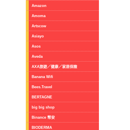
Amazon
Amoma
Artscow
Asiayo
Asos
Aveda
AXA旅遊／健康／家居保險
Banana Wifi
Bees.Travel
BERTAGNE
big big shop
Binance 幣安
BIODERMA