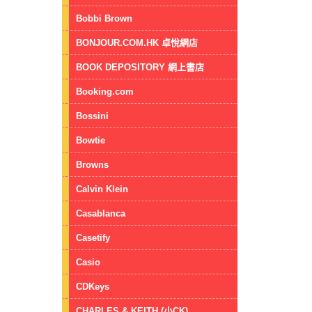
Bobbi Brown
BONJOUR.COM.HK 卓悅網店
BOOK DEPOSITORY 網上書店
Booking.com
Bossini
Bowtie
Browns
Calvin Klein
Casablanca
Casetify
Casio
CDKeys
CHARLES & KEITH (小CK)