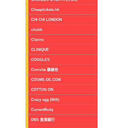
Cheaptickets.hk
CHI CHI LONDON
chubb
Clarins
CLINIQUE
COGGLES
Comvita 康維他
COSME-DE.COM
COTTON ON
Crazy egg (Wifi)
CurrentBody
DBS 星展銀行