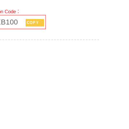
n Code：
B100
COPY