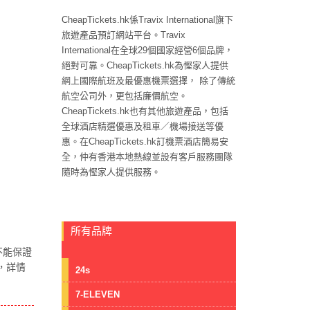
CheapTickets.hk係Travix International旗下
旅遊產品預訂網站平台。Travix
International在全球29個國家經營6個品牌，
絕對可靠。CheapTickets.hk為慳家人提供
網上國際航班及最優惠機票選擇， 除了傳統
航空公司外，更包括廉價航空。
CheapTickets.hk也有其他旅遊產品，包括
全球酒店精選優惠及租車／機場接送等優
惠。在CheapTickets.hk訂機票酒店簡易安
全，仲有香港本地熱線並設有客戶服務團隊
隨時為慳家人提供服務。
所有品牌
不能保證
，詳情
24s
7-ELEVEN