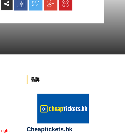
品牌
Cheaptickets.hk
ight