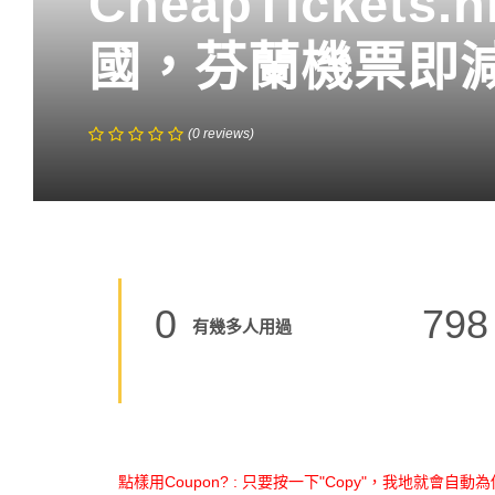
CheapTickets
國，芬蘭機票即減
(
0
reviews
)
0
798
有幾多人用過
點樣用Coupon? : 只要按一下"Copy"，我地就會自動為你 C