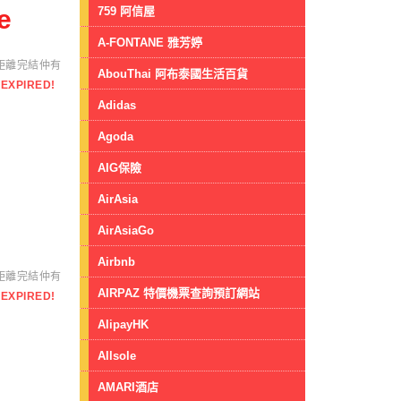
759 阿信屋
e
A-FONTANE 雅芳婷
距離完結仲有
AbouThai 阿布泰國生活百貨
EXPIRED!
Adidas
Agoda
AIG保險
AirAsia
AirAsiaGo
Airbnb
距離完結仲有
AIRPAZ 特價機票查詢預訂網站
EXPIRED!
AlipayHK
Allsole
AMARI酒店