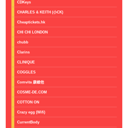
CDKeys
CHARLES & KEITH (小CK)
Cheaptickets.hk
CHI CHI LONDON
chubb
Clarins
CLINIQUE
COGGLES
Comvita 康維他
COSME-DE.COM
COTTON ON
Crazy egg (Wifi)
CurrentBody