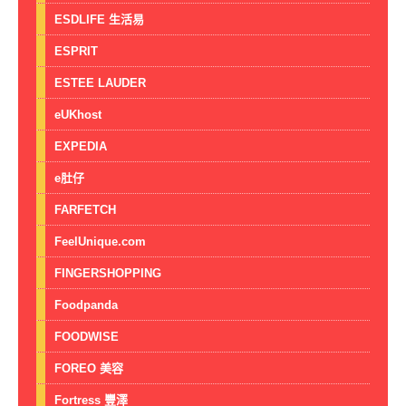
ESDLIFE 生活易
ESPRIT
ESTEE LAUDER
eUKhost
EXPEDIA
e肚仔
FARFETCH
FeelUnique.com
FINGERSHOPPING
Foodpanda
FOODWISE
FOREO 美容
Fortress 豐澤