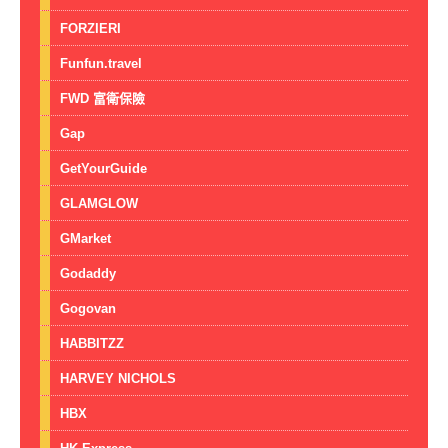
FORZIERI
Funfun.travel
FWD 富衛保險
Gap
GetYourGuide
GLAMGLOW
GMarket
Godaddy
Gogovan
HABBITZZ
HARVEY NICHOLS
HBX