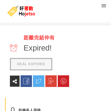
eBay 香港人專享3月官網優惠
距離完結仲有
即減US$15優惠碼
Expired!
(
0
reviews
)
DEAL EXPIRED
0
有幾多人用過