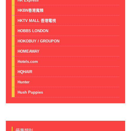
HK Express
HKBN香港寬頻
HKTV MALL 香港電視
HOBBS LONDON
HOKOBUY / GROUPON
HOMEAWAY
Hotels.com
HQHAIR
Hunter
Hush Puppies
優惠類別