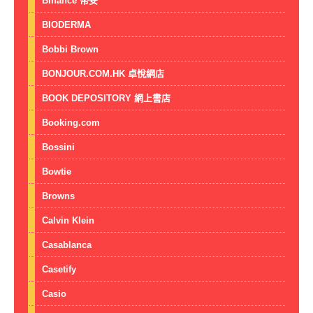
Binance 幣安
BIODERMA
Bobbi Brown
BONJOUR.COM.HK 卓悅網店
BOOK DEPOSITORY 網上書店
Booking.com
Bossini
Bowtie
Browns
Calvin Klein
Casablanca
Casetify
Casio