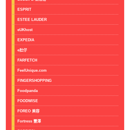
ESPRIT
ESTEE LAUDER
eUKhost
EXPEDIA
e肚仔
FARFETCH
FeelUnique.com
FINGERSHOPPING
Foodpanda
FOODWISE
FOREO 美容
Fortress 豐澤