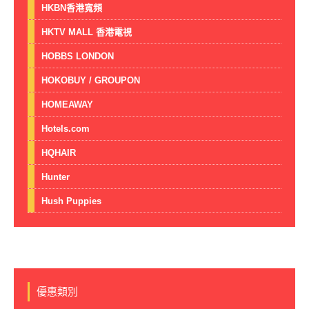
HKBN香港寬頻
HKTV MALL 香港電視
HOBBS LONDON
HOKOBUY / GROUPON
HOMEAWAY
Hotels.com
HQHAIR
Hunter
Hush Puppies
優惠類別