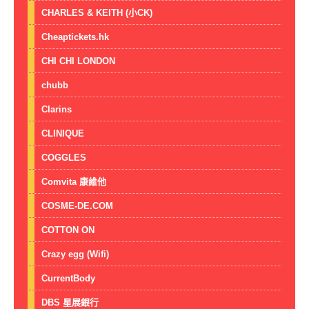
CHARLES & KEITH (小CK)
Cheaptickets.hk
CHI CHI LONDON
chubb
Clarins
CLINIQUE
COGGLES
Comvita 康維他
COSME-DE.COM
COTTON ON
Crazy egg (Wifi)
CurrentBody
DBS 星展銀行