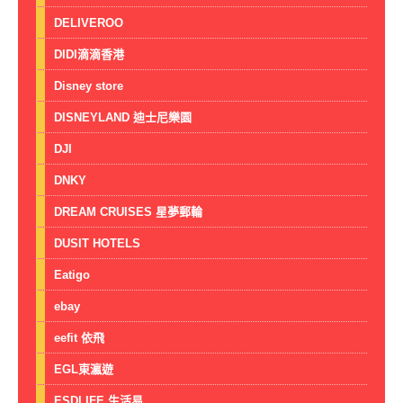
DELIVEROO
DIDI滴滴香港
Disney store
DISNEYLAND 迪士尼樂園
DJI
DNKY
DREAM CRUISES 星夢郵輪
DUSIT HOTELS
Eatigo
ebay
eefit 依飛
EGL東瀛遊
ESDLIFE 生活易