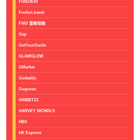
FORZIERI
Funfun.travel
FWD 富衛保險
Gap
GetYourGuide
GLAMGLOW
GMarket
Godaddy
Gogovan
HABBITZZ
HARVEY NICHOLS
HBX
HK Express