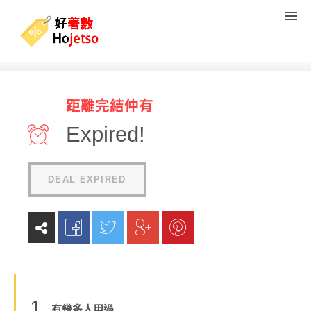
HBX 精選正價貨品7折優惠碼
距離完結仲有
(
0
reviews
)
Expired!
DEAL EXPIRED
1
有幾多人用過