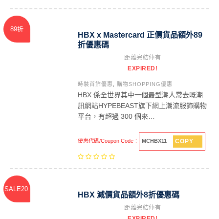
89折
HBX x Mastercard 正價貨品額外89
折優惠碼
距離完結仲有
EXPIRED!
時裝首飾優惠
,
購物SHOPPING優惠
HBX 係全世界其中一個最型潮人常去嘅潮
訊網站HYPEBEAST旗下網上潮流服飾購物
平台，有超過 300 個來…
COPY
優惠代碼/Coupon Code：
MCHBX11
SALE20
HBX 減價貨品額外8折優惠碼
距離完結仲有
EXPIRED!