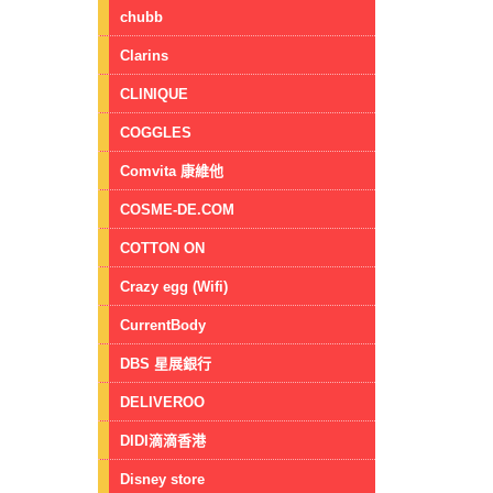
chubb
Clarins
CLINIQUE
COGGLES
Comvita 康維他
COSME-DE.COM
COTTON ON
Crazy egg (Wifi)
CurrentBody
DBS 星展銀行
DELIVEROO
DIDI滴滴香港
Disney store