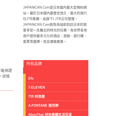
JAPANiCAN.Com是日本國內最大型預約網
站。屬於日本國內最歷史悠久、最大的旅行
社JTB集團，由旗下I.JTB公司營運。
JAPANiCAN.Com肩負為協助到訪日本的旅
客享受一生難忘的時光的任務，為世界各地
用戶提供最多元化的酒店、旅館、旅行團、
套票等選擇，而且價格實惠。
所有品牌
不能保證
，詳情
24s
7-ELEVEN
759 阿信屋
A-FONTANE 雅芳婷
AbouThai 阿布泰國生活百貨