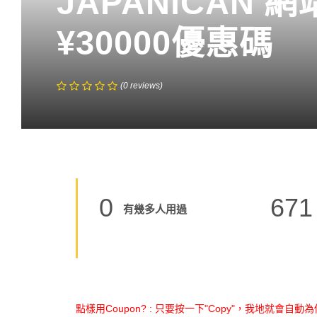
JAPANiCAN 
¥30000優惠碼
(
0
reviews
)
0
671
有幾多人用過
點樣用Coupon? : 只要按一下"Copy"，我地就會自動為你 C