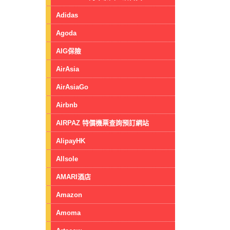
Adidas
Agoda
AIG保險
AirAsia
AirAsiaGo
Airbnb
AIRPAZ 特價機票查詢預訂網站
AlipayHK
Allsole
AMARI酒店
Amazon
Amoma