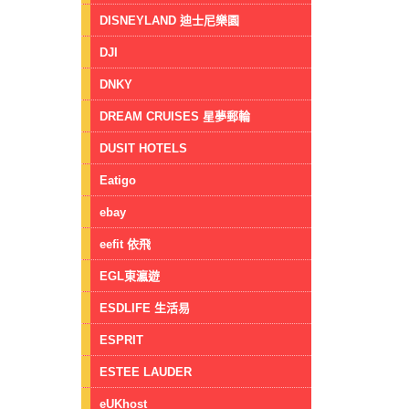
DISNEYLAND 迪士尼樂園
DJI
DNKY
DREAM CRUISES 星夢郵輪
DUSIT HOTELS
Eatigo
ebay
eefit 依飛
EGL東瀛遊
ESDLIFE 生活易
ESPRIT
ESTEE LAUDER
eUKhost