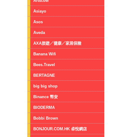
Artscow
Asiayo
Asos
Aveda
AXA旅遊／健康／家居保險
Banana Wifi
Bees.Travel
BERTAGNE
big big shop
Binance 幣安
BIODERMA
Bobbi Brown
BONJOUR.COM.HK 卓悅網店