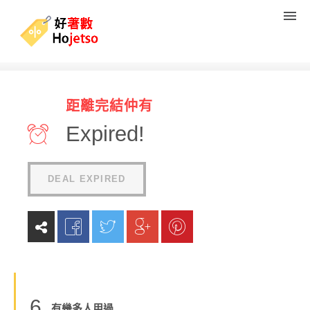
Lenovo eShop Notebook低
距離完結仲有
至8折＋送$400 CitySuper 現
Expired!
金劵＋3天特快免費送貨
(
0
reviews
)
DEAL EXPIRED
6
有幾多人用過