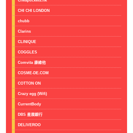
Cheaptickets.hk
CHI CHI LONDON
chubb
Clarins
CLINIQUE
COGGLES
Comvita 康維他
COSME-DE.COM
COTTON ON
Crazy egg (Wifi)
CurrentBody
DBS 星展銀行
DELIVEROO