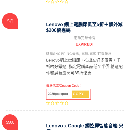
5折
Lenovo 網上電腦節低至5折＋額外減
$200優惠碼
距離完結仲有
EXPIRED!
購物SHOPPING優惠
,
電腦/電競/打機優惠
Lenovo網上電腦節，推出左好多優惠，千
祈唔好錯過: 指定電腦產品低至半價 精選配
件和屏幕最高可85折優惠 …
優惠代碼/Coupon Code：
COPY
2020pcexpoc
$588
Lenovo x Google 觸控屏智能音箱 只