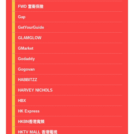
FWD 富衛保險
Gap
GetYourGuide
GLAMGLOW
GMarket
Godaddy
Gogovan
HABBITZZ
HARVEY NICHOLS
HBX
HK Express
HKBN香港寬頻
HKTV MALL 香港電視