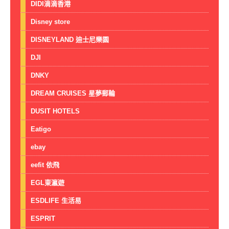
DIDI滴滴香港
Disney store
DISNEYLAND 迪士尼樂園
DJI
DNKY
DREAM CRUISES 星夢郵輪
DUSIT HOTELS
Eatigo
ebay
eefit 依飛
EGL東瀛遊
ESDLIFE 生活易
ESPRIT