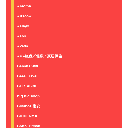
Amoma
Artscow
Asiayo
Asos
Aveda
AXA旅遊／健康／家居保險
Banana Wifi
Bees.Travel
BERTAGNE
big big shop
Binance 幣安
BIODERMA
Bobbi Brown