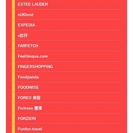
ESTEE LAUDER
eUKhost
EXPEDIA
e肚仔
FARFETCH
FeelUnique.com
FINGERSHOPPING
Foodpanda
FOODWISE
FOREO 美容
Fortress 豐澤
FORZIERI
Funfun.travel