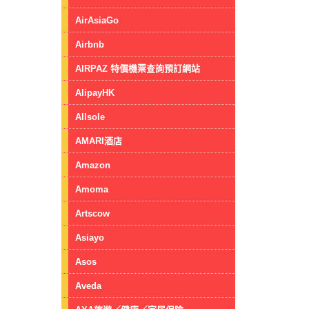
AirAsiaGo
Airbnb
AIRPAZ 特價機票查詢預訂網站
AlipayHK
Allsole
AMARI酒店
Amazon
Amoma
Artscow
Asiayo
Asos
Aveda