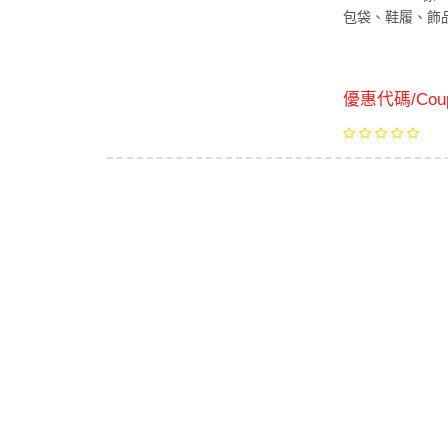
包袋、鞋履、飾
優惠代碼/Coup