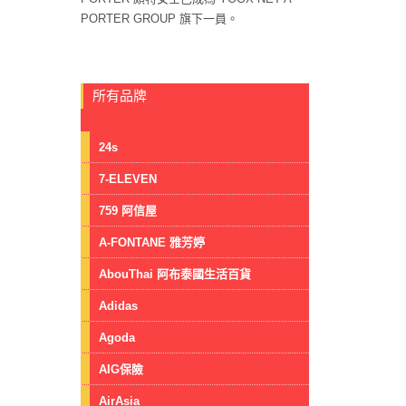
PORTER GROUP 旗下一員。
所有品牌
24s
7-ELEVEN
759 阿信屋
A-FONTANE 雅芳婷
AbouThai 阿布泰國生活百貨
Adidas
Agoda
AIG保險
AirAsia