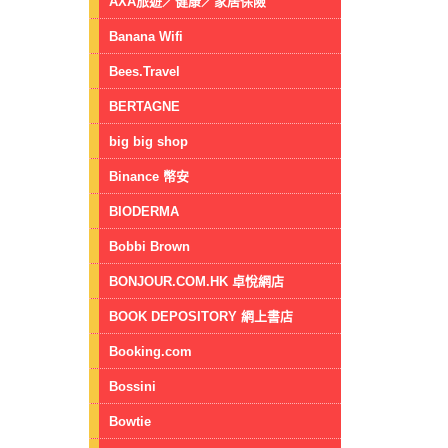
AXA旅遊／健康／家居保險
Banana Wifi
Bees.Travel
BERTAGNE
big big shop
Binance 幣安
BIODERMA
Bobbi Brown
BONJOUR.COM.HK 卓悅網店
BOOK DEPOSITORY 網上書店
Booking.com
Bossini
Bowtie