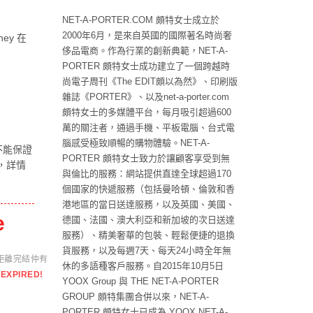
NET-A-PORTER.COM 頗特女士成立於
2000年6月，是來自英國的國際著名時尚奢
ney 在
侈品電商。作為行業的創新典範，NET-A-
PORTER 頗特女士成功建立了一個跨越時
尚電子周刊《The EDIT頗以為然》、印刷版
雜誌《PORTER》、以及net-a-porter.com
頗特女士的多媒體平台，每月吸引超過600
萬的關注者，通過手機、平板電腦、台式電
腦感受極致順暢的購物體驗。NET-A-
不能保證
PORTER 頗特女士致力於讓顧客享受到無
，詳情
與倫比的服務：網站提供直達全球超過170
個國家的快遞服務（包括曼哈頓、倫敦和香
港地區的當日送達服務，以及英國、美國、
e
德國、法國、澳大利亞和新加坡的次日送達
服務）、精美奢華的包裝、輕鬆便捷的退換
貨服務，以及每週7天、每天24小時全年無
距離完結仲有
休的多語種客戶服務。自2015年10月5日
EXPIRED!
YOOX Group 與 THE NET-A-PORTER
GROUP 頗特集團合併以來，NET-A-
PORTER 頗特女士已成為 YOOX NET-A-