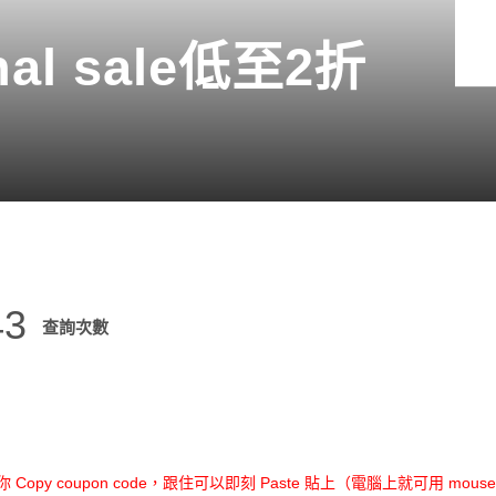
inal sale低至2折
43
查詢次數
opy coupon code，跟住可以即刻 Paste 貼上（電腦上就可用 mouse r