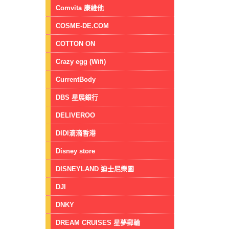
Comvita 康維他
COSME-DE.COM
COTTON ON
Crazy egg (Wifi)
CurrentBody
DBS 星展銀行
DELIVEROO
DIDI滴滴香港
Disney store
DISNEYLAND 迪士尼樂園
DJI
DNKY
DREAM CRUISES 星夢郵輪