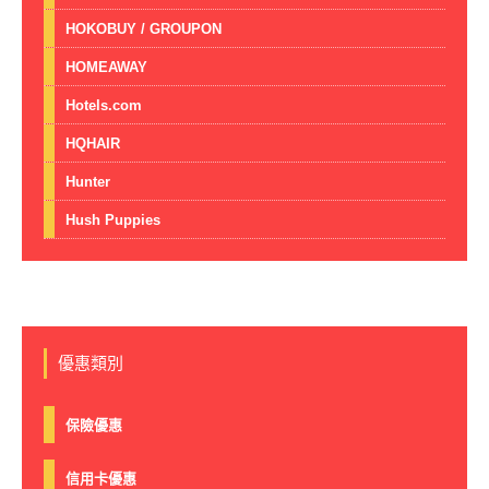
HOKOBUY / GROUPON
HOMEAWAY
Hotels.com
HQHAIR
Hunter
Hush Puppies
優惠類別
保險優惠
信用卡優惠