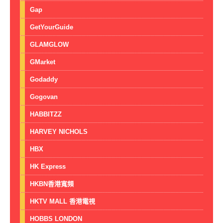
Gap
GetYourGuide
GLAMGLOW
GMarket
Godaddy
Gogovan
HABBITZZ
HARVEY NICHOLS
HBX
HK Express
HKBN香港寬頻
HKTV MALL 香港電視
HOBBS LONDON