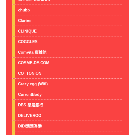
chubb
Clarins
CLINIQUE
COGGLES
Comvita 康維他
COSME-DE.COM
COTTON ON
Crazy egg (Wifi)
CurrentBody
DBS 星展銀行
DELIVEROO
DIDI滴滴香港