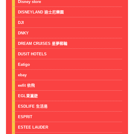
Disney store
DISNEYLAND 迪士尼樂園
DJI
DNKY
DREAM CRUISES 星夢郵輪
DUSIT HOTELS
Eatigo
ebay
eefit 依飛
EGL東瀛遊
ESDLIFE 生活易
ESPRIT
ESTEE LAUDER