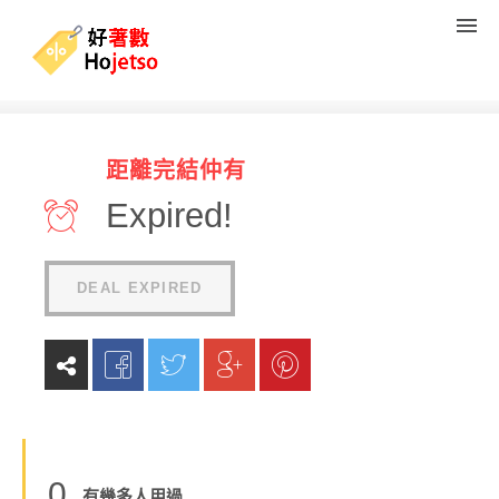
Origins香港官網 4月迎新優惠
距離完結仲有
碼 – 面膜8折
Expired!
(
0
reviews
)
DEAL EXPIRED
0
有幾多人用過