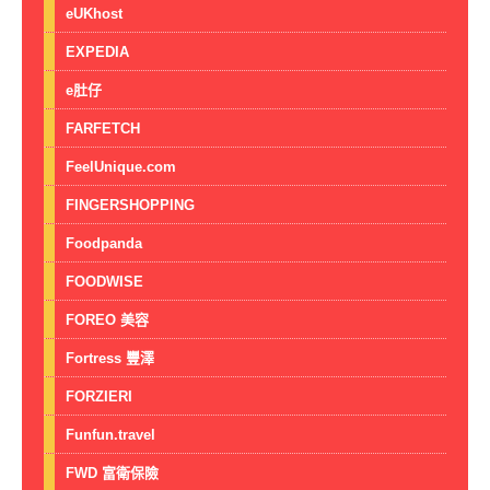
eUKhost
EXPEDIA
e肚仔
FARFETCH
FeelUnique.com
FINGERSHOPPING
Foodpanda
FOODWISE
FOREO 美容
Fortress 豐澤
FORZIERI
Funfun.travel
FWD 富衛保險