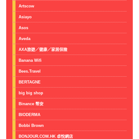
Artscow
Asiayo
Asos
Aveda
AXA旅遊／健康／家居保險
Banana Wifi
Bees.Travel
BERTAGNE
big big shop
Binance 幣安
BIODERMA
Bobbi Brown
BONJOUR.COM.HK 卓悅網店