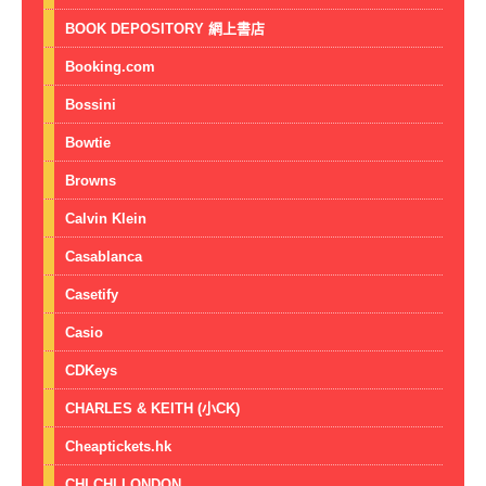
BOOK DEPOSITORY 網上書店
Booking.com
Bossini
Bowtie
Browns
Calvin Klein
Casablanca
Casetify
Casio
CDKeys
CHARLES & KEITH (小CK)
Cheaptickets.hk
CHI CHI LONDON