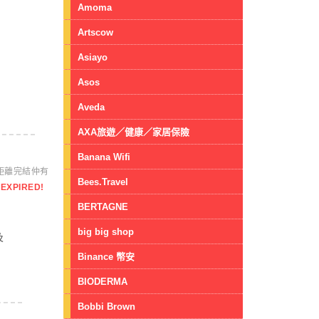
Amoma
Artscow
Asiayo
Asos
Aveda
AXA旅遊／健康／家居保險
Banana Wifi
距離完結仲有
Bees.Travel
EXPIRED!
BERTAGNE
big big shop
及
Binance 幣安
BIODERMA
Bobbi Brown