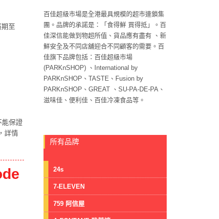
百佳超級市場是全港最具規模的超市連鎖集
團。品牌的承諾是：「食得鮮 買得抵」。百
廣期至
佳深信能做到物超所值、貨品應有盡有 、新
鮮安全及不同店舖迎合不同顧客的需要。百
佳旗下品牌包括：百佳超級市場
(PARKnSHOP) 、International by
PARKnSHOP、TASTE、Fusion by
PARKnSHOP、GREAT 、SU-PA-DE-PA、
滋味佳、便利佳、百佳冷凍食品等。
不能保證
，詳情
所有品牌
24s
de
7-ELEVEN
759 阿信屋