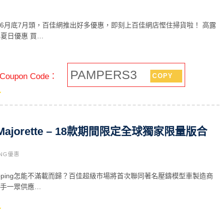
0年6月底7月頭，百佳網推出好多優惠，即刻上百佳網店慳住掃貨啦！ 高露
rs夏日優惠 買…
PAMPERS3
oupon Code：
COPY
ajorette – 18款期間限定全球獨家限量版合
ING優惠
opping怎能不滿載而歸？百佳超級市場將首次聯同著名壓鑄模型車製造商
te攜手一眾供應…