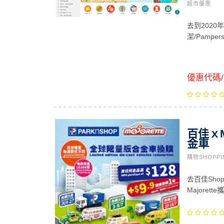
超市優惠
去到202
潔/Pampe
優惠代碼/C
百佳ｘM
金車
購物SHOPP
去百佳Sh
Majoret