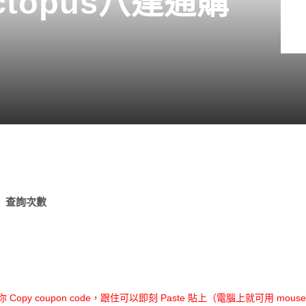
Octopus八達通購
贈
查詢次數
opy coupon code，跟住可以即刻 Paste 貼上（電腦上就可用 mouse r