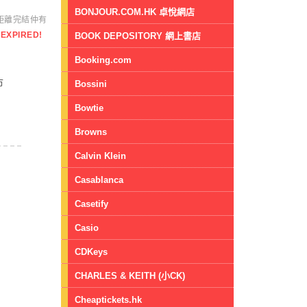
BONJOUR.COM.HK 卓悅網店
距離完結仲有
EXPIRED!
BOOK DEPOSITORY 網上書店
Booking.com
市
Bossini
Bowtie
Browns
Calvin Klein
Casablanca
Casetify
Casio
CDKeys
CHARLES & KEITH (小CK)
Cheaptickets.hk