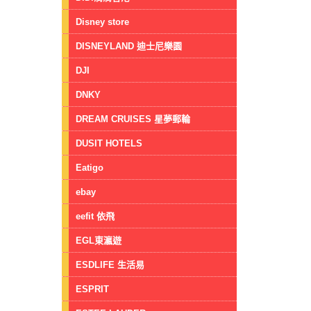
Disney store
DISNEYLAND 迪士尼樂園
DJI
DNKY
DREAM CRUISES 星夢郵輪
DUSIT HOTELS
Eatigo
ebay
eefit 依飛
EGL東瀛遊
ESDLIFE 生活易
ESPRIT