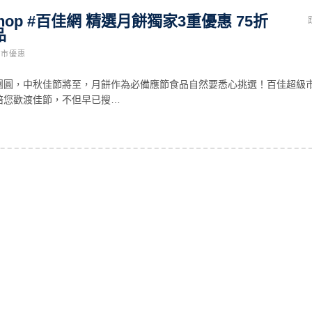
nshop #百佳網 精選月餅獨家3重優惠 75折
品
超市優惠
團圓，中秋佳節將至，月餅作為必備應節食品自然要悉心挑選！百佳超級
陪您歡渡佳節，不但早已搜…