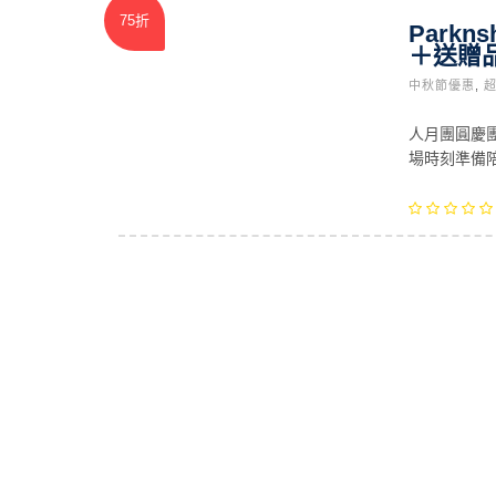
75折
Park
＋送贈
中秋節優惠
,
人月團圓慶
場時刻準備