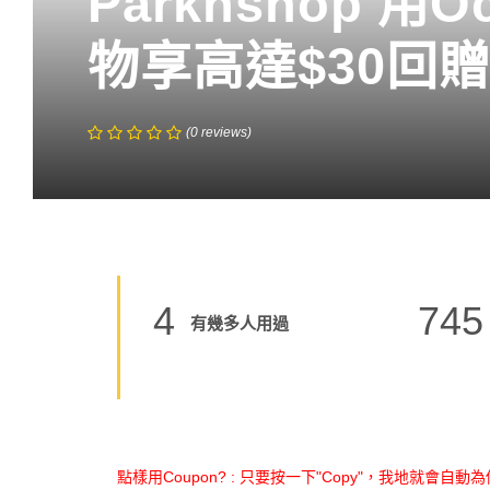
Parknshop 用
物享高達$30回
(
0
reviews
)
4
745
有幾多人用過
點樣用Coupon? : 只要按一下"Copy"，我地就會自動為你 C