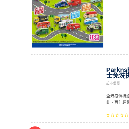
Park
士免洗搓
超市優惠
全港疫情持
此，百佳超