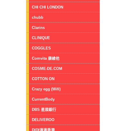
CHI CHI LONDON
chubb
Clarins
CLINIQUE
COGGLES
Comvita 康維他
COSME-DE.COM
COTTON ON
Crazy egg (Wifi)
CurrentBody
DBS 星展銀行
DELIVEROO
DIDI滴滴香港