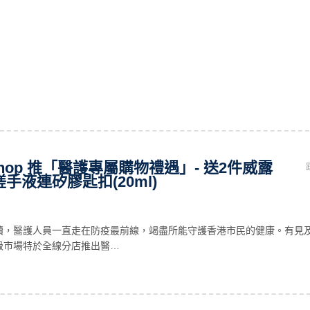
nshop 推「醫護專屬購物禮遇」- 送2件威露
手液連矽膠匙扣(20ml)
續，醫護人員一直走在防疫最前線，竭盡所能守護香港市民的健康。有見
級市場特於全線分店推出醫…