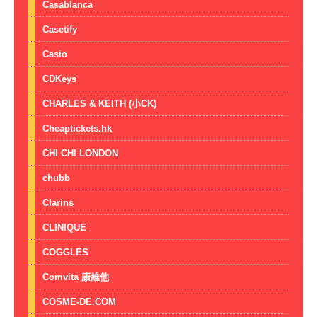
Casablanca
Casetify
Casio
CDKeys
CHARLES & KEITH (小CK)
Cheaptickets.hk
CHI CHI LONDON
chubb
Clarins
CLINIQUE
COGGLES
Comvita 康維他
COSME-DE.COM