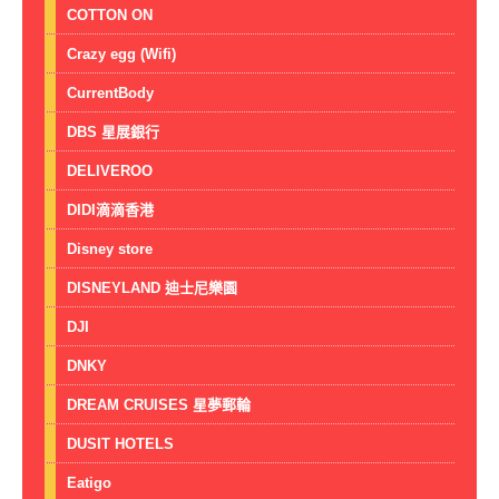
COTTON ON
Crazy egg (Wifi)
CurrentBody
DBS 星展銀行
DELIVEROO
DIDI滴滴香港
Disney store
DISNEYLAND 迪士尼樂園
DJI
DNKY
DREAM CRUISES 星夢郵輪
DUSIT HOTELS
Eatigo