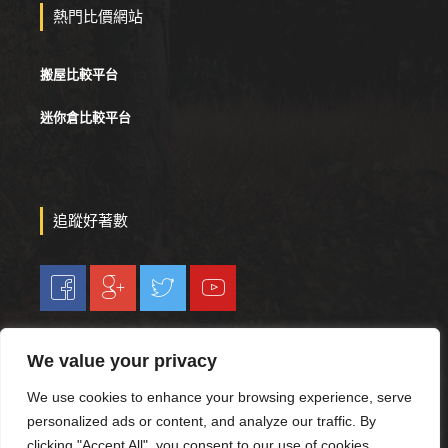
熱門比價網站
搬屋比較平台
迷你倉比較平台
追蹤好著數
We value your privacy
© 2019-2023 . Hojetso.com All rights reserved. Web design by
We use cookies to enhance your browsing experience, serve
Ranking First
personalized ads or content, and analyze our traffic. By
clicking "Accept All", you consent to our use of cookies.