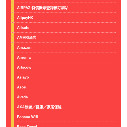
AIRPAZ 特價機票查詢預訂網站
AlipayHK
Allsole
AMARI酒店
Amazon
Amoma
Artscow
Asiayo
Asos
Aveda
AXA旅遊／健康／家居保險
Banana Wifi
Bees.Travel