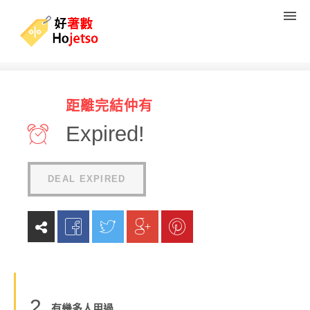
PizzaExpress 55周年 快閃外
距離完結仲有
賣自取優惠 pizza只需$50
Expired!
(
0
reviews
)
DEAL EXPIRED
2
有幾多人用過