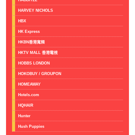
HARVEY NICHOLS
HBX
HK Express
HKBN香港寬頻
HKTV MALL 香港電視
HOBBS LONDON
HOKOBUY / GROUPON
HOMEAWAY
Hotels.com
HQHAIR
Hunter
Hush Puppies