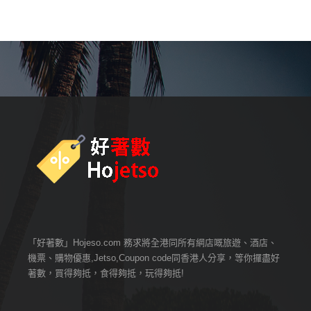
「好著數」Hojeso.com 務求將全港同所有網店嘅旅遊、酒店、
機票、購物優惠,Jetso,Coupon code同香港人分享，等你攞盡好
著數，買得夠抵，食得夠抵，玩得夠抵!