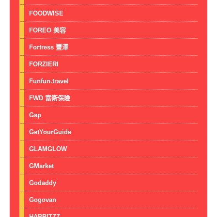
FOODWISE
FOREO 美容
Fortress 豐澤
FORZIERI
Funfun.travel
FWD 富衛保險
Gap
GetYourGuide
GLAMGLOW
GMarket
Godaddy
Gogovan
HABBITZZ