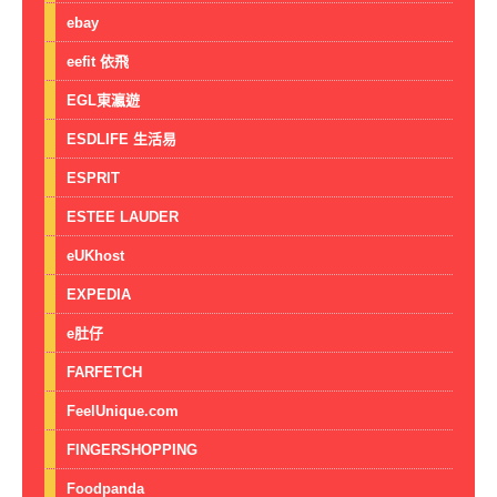
ebay
eefit 依飛
EGL東瀛遊
ESDLIFE 生活易
ESPRIT
ESTEE LAUDER
eUKhost
EXPEDIA
e肚仔
FARFETCH
FeelUnique.com
FINGERSHOPPING
Foodpanda