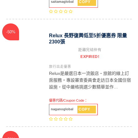
COPY
saitamaglobal
-50%
Relux 長野復興低至5折優惠券 限量
2300張
距離完結仲有
EXPIRED!
旅行出走優惠
Relux是嚴選日本一流飯店・旅館的線上訂
房服務。專設審查委員會走訪日本全國住宿
設施，從中嚴格挑選少數精華並作…
優惠代碼/Coupon Code：
COPY
naganoglobal