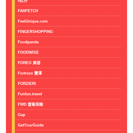
e肚仔
FARFETCH
FeelUnique.com
FINGERSHOPPING
Foodpanda
FOODWISE
FOREO 美容
Fortress 豐澤
FORZIERI
Funfun.travel
FWD 富衛保險
Gap
GetYourGuide