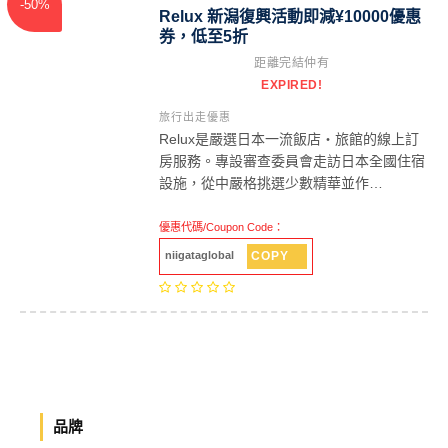
-50%
Relux 新潟復興活動即減¥10000優惠
券，低至5折
距離完結仲有
EXPIRED!
旅行出走優惠
Relux是嚴選日本一流飯店・旅館的線上訂
房服務。專設審查委員會走訪日本全國住宿
設施，從中嚴格挑選少數精華並作…
優惠代碼/Coupon Code：
COPY
niigataglobal
品牌