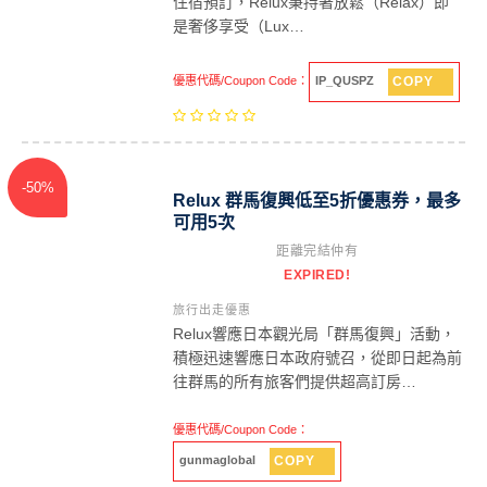
住宿預訂，Relux秉持著放鬆（Relax）即
是奢侈享受（Lux…
COPY
優惠代碼/Coupon Code：
IP_QUSPZ
-50%
Relux 群馬復興低至5折優惠券，最多
可用5次
距離完結仲有
EXPIRED!
旅行出走優惠
Relux響應日本觀光局「群馬復興」活動，
積極迅速響應日本政府號召，從即日起為前
往群馬的所有旅客們提供超高訂房…
優惠代碼/Coupon Code：
COPY
gunmaglobal