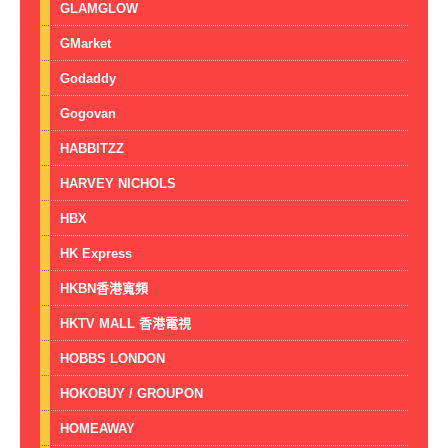
GLAMGLOW
GMarket
Godaddy
Gogovan
HABBITZZ
HARVEY NICHOLS
HBX
HK Express
HKBN香港寬頻
HKTV MALL 香港電視
HOBBS LONDON
HOKOBUY / GROUPON
HOMEAWAY