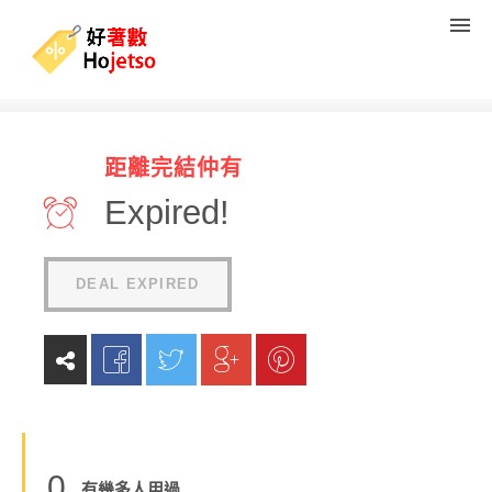
Relux 山梨復興活動即減
距離完結仲有
¥10000優惠券 低至5折
Expired!
(
0
reviews
)
DEAL EXPIRED
0
有幾多人用過