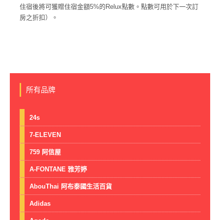
住宿後將可獲贈住宿金額5%的Relux點數。點數可用於下一次訂
房之折扣）。
所有品牌
24s
7-ELEVEN
759 阿信屋
A-FONTANE 雅芳婷
AbouThai 阿布泰國生活百貨
Adidas