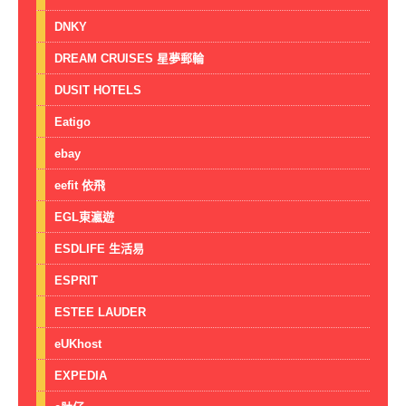
DNKY
DREAM CRUISES 星夢郵輪
DUSIT HOTELS
Eatigo
ebay
eefit 依飛
EGL東瀛遊
ESDLIFE 生活易
ESPRIT
ESTEE LAUDER
eUKhost
EXPEDIA