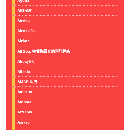
Agoda
AIG保險
AirAsia
AirAsiaGo
Airbnb
AIRPAZ 特價機票查詢預訂網站
AlipayHK
Allsole
AMARI酒店
Amazon
Amoma
Artscow
Asiayo