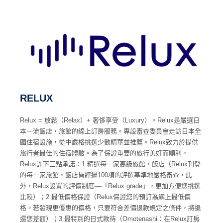
RELUX
Relux = 放鬆（Relax）+ 奢侈享受（Luxury）。Relux是嚴選日
本一流飯店・旅館的線上訂房服務。專設審查委員會走訪日本全
國住宿設施，從中嚴格挑選少數精華並推薦。Relux致力於提供
旅行者最佳的住宿體驗。為了保證重要的旅行美好而順利，
Relux許下三點承諾：1.精選每一家高級旅館・飯店（Relux刊登
的每一家旅館・飯店皆經過100項的評選基準地嚴格審查，此
外，Relux設置的評價制度––「Relux grade」，更加方便您挑選
比較）；2.最低價格保證（Relux保證您的預訂為網上最低價
格。若發現更優惠的價格，只要符合差價退款規定之條件，將退
還您差額）；3.最特別的日式款待（Omotenashi：在Relux訂房