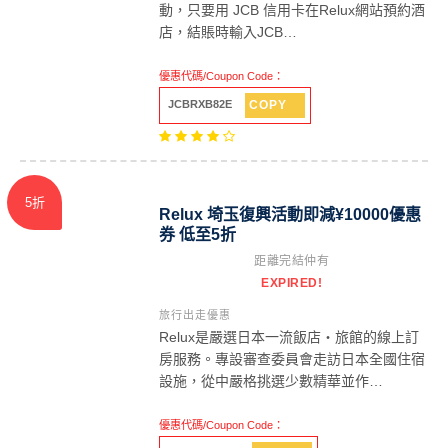
動，只要用 JCB 信用卡在Relux網站預約酒
店，結賬時輸入JCB…
優惠代碼/Coupon Code：
COPY
JCBRXB82E
5折
Relux 埼玉復興活動即減¥10000優惠
券 低至5折
距離完結仲有
EXPIRED!
旅行出走優惠
Relux是嚴選日本一流飯店・旅館的線上訂
房服務。專設審查委員會走訪日本全國住宿
設施，從中嚴格挑選少數精華並作…
優惠代碼/Coupon Code：