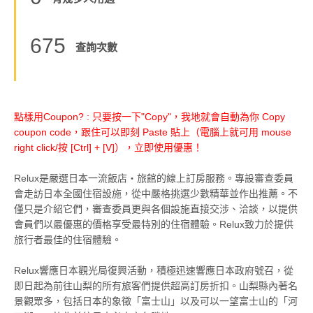
675
查詢次數
點樣用Coupon? : 只要按一下"Copy"，我地就會自動為你 Copy
coupon code，跟住可以即刻 Paste 貼上（電腦上就可用 mouse
right click/按 [Ctrl] + [V]），立即使用優惠！
Relux是嚴選日本一流飯店・旅館的線上訂房服務。專設審查委員
會走訪日本全國住宿設施，從中嚴格挑選少數精華並作出推薦。不
僅只是介紹它們，審查委員更與各個設施直接交涉、洽談，以提供
會員們以最優惠的價格享受最特別的住宿體驗。Relux致力於提供
旅行者最佳的住宿體驗。
Relux響應日本觀光局復興活動，積極迅速響應日本政府號召，從
即日起為前往山梨的所有旅客們提供超高訂房折扣。山梨縣內著名
景觀眾多，包括日本的象徵「富士山」以及可以一望富士山的「河