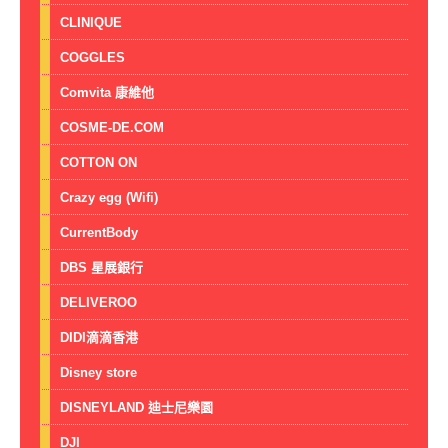
CLINIQUE
COGGLES
Comvita 康維他
COSME-DE.COM
COTTON ON
Crazy egg (Wifi)
CurrentBody
DBS 星展銀行
DELIVEROO
DIDI滴滴香港
Disney store
DISNEYLAND 迪士尼樂園
DJI