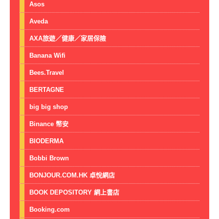
Asos
Aveda
AXA旅遊／健康／家居保險
Banana Wifi
Bees.Travel
BERTAGNE
big big shop
Binance 幣安
BIODERMA
Bobbi Brown
BONJOUR.COM.HK 卓悅網店
BOOK DEPOSITORY 網上書店
Booking.com