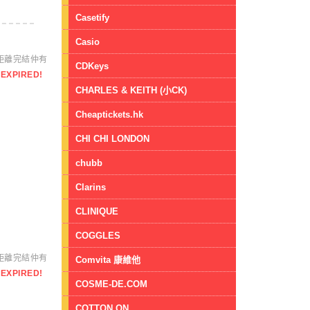
Casetify
Casio
距離完結仲有
CDKeys
EXPIRED!
CHARLES & KEITH (小CK)
Cheaptickets.hk
CHI CHI LONDON
chubb
Clarins
CLINIQUE
COGGLES
距離完結仲有
Comvita 康維他
EXPIRED!
COSME-DE.COM
COTTON ON