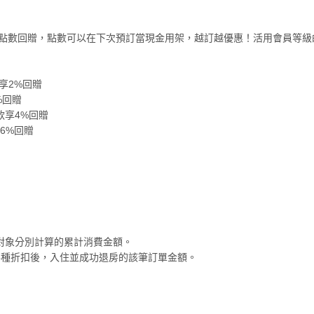
6％點數回贈，點數可以在下次預訂當現金用架，越訂越優惠！活用會員等級
享2%回贈
%回贈
付款享4%回贈
享6%回贈
月為對象分別計算的累計消費金額。
等各種折扣後，入住並成功退房的該筆訂單金額。