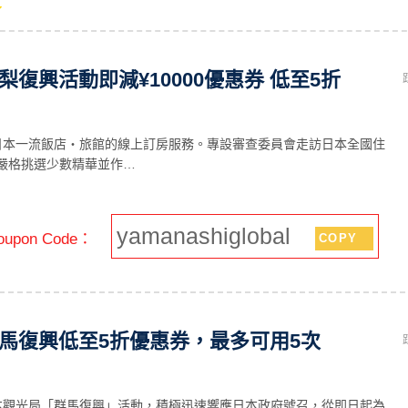
 山梨復興活動即減¥10000優惠券 低至5折
嚴選日本一流飯店・旅館的線上訂房服務。專設審查委員會走訪日本全國住
嚴格挑選少數精華並作…
yamanashiglobal
upon Code：
COPY
x 群馬復興低至5折優惠券，最多可用5次
應日本觀光局「群馬復興」活動，積極迅速響應日本政府號召，從即日起為