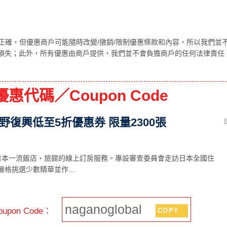
正確，但優惠商戶可能隨時改變/撴銷/限制優惠條款和內容，所以我們並
損失；此外，所有優惠由商戶提供，我們並不會負擔商戶的任何法律責任
惠代碼／Coupon Code
 長野復興低至5折優惠券 限量2300張
嚴選日本一流飯店・旅館的線上訂房服務。專設審查委員會走訪日本全國住
嚴格挑選少數精華並作…
naganoglobal
upon Code：
COPY