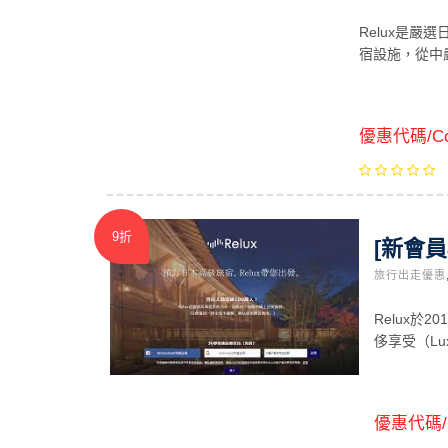
Relux是
宿設施，從中
優惠代碼/Co
9折
[新會員
旅行出走優惠
Relux於
侈享受（Lu
優惠代碼/C