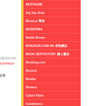
BERTAGNE
big big shop
Binance 幣安
BIODERMA
Bobbi Brown
BONJOUR.COM.HK 卓悅網店
BOOK DEPOSITORY 網上書店
距離完結仲有
Booking.com
EXPIRED!
Bossini
即是奢
Bowtie
Browns
Calvin Klein
Casablanca