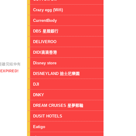
Crazy egg (Wifi)
CurrentBody
DBS 星展銀行
DELIVEROO
DIDI滴滴香港
Disney store
距離完結仲有
EXPIRED!
DISNEYLAND 迪士尼樂園
DJI
DNKY
DREAM CRUISES 星夢郵輪
DUSIT HOTELS
Eatigo