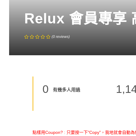
Relux 會員專
(
0
reviews
)
0
1,1
有幾多人用過
點樣用Coupon? : 只要按一下"Copy"，我地就會自動為你 C