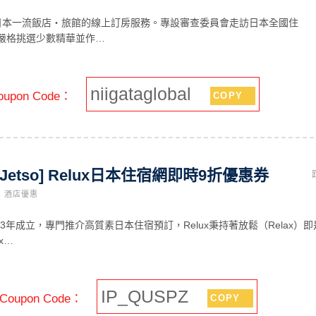
嚴選日本一流飯店・旅館的線上訂房服務。專設審查委員會走訪日本全國住
嚴格挑選少數精華並作…
niigataglobal
upon Code：
COPY
Jetso] Relux日本住宿網即時9折優惠券
,
酒店優惠
2013年成立，專門推介高質素日本住宿預訂，Relux秉持著放鬆（Relax）
x…
IP_QUSPZ
oupon Code：
COPY