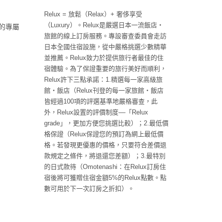
Relux = 放鬆（Relax）+ 奢侈享受
（Luxury）。Relux是嚴選日本一流飯店・
的專屬
旅館的線上訂房服務。專設審查委員會走訪
日本全國住宿設施，從中嚴格挑選少數精華
並推薦。Relux致力於提供旅行者最佳的住
宿體驗。為了保證重要的旅行美好而順利，
Relux許下三點承諾：1.精選每一家高級旅
館・飯店（Relux刊登的每一家旅館・飯店
皆經過100項的評選基準地嚴格審查，此
外，Relux設置的評價制度––「Relux
grade」，更加方便您挑選比較）；2.最低價
格保證（Relux保證您的預訂為網上最低價
格。若發現更優惠的價格，只要符合差價退
款規定之條件，將退還您差額）；3.最特別
的日式款待（Omotenashi：在Relux訂房住
宿後將可獲贈住宿金額5%的Relux點數。點
數可用於下一次訂房之折扣）。