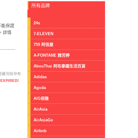
所有品牌
24s
不能保證
，詳情
7-ELEVEN
759 阿信屋
A-FONTANE 雅芳婷
AbouThai 阿布泰國生活百貨
距離完結仲有
Adidas
EXPIRED!
Agoda
AIG保險
AirAsia
AirAsiaGo
Airbnb