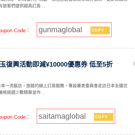
有旅客們提供超高訂房…
gunmaglobal
upon Code：
COPY
 埼玉復興活動即減¥10000優惠券 低至5折
嚴選日本一流飯店・旅館的線上訂房服務。專設審查委員會走訪日本全國住
嚴格挑選少數精華並作…
saitamaglobal
upon Code：
COPY