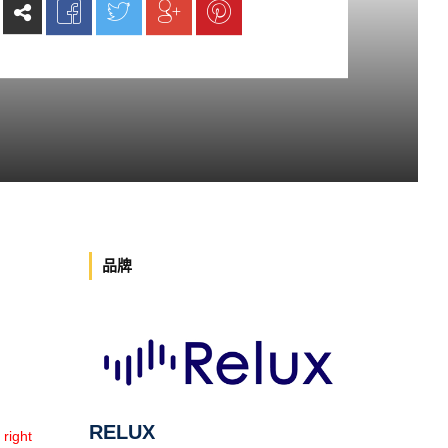
品牌
RELUX
ight