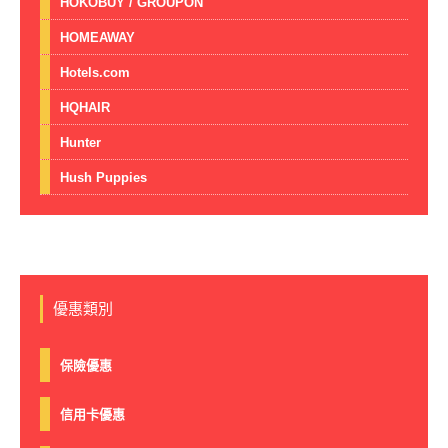
HOKOBUY / GROUPON
HOMEAWAY
Hotels.com
HQHAIR
Hunter
Hush Puppies
優惠類別
保險優惠
信用卡優惠