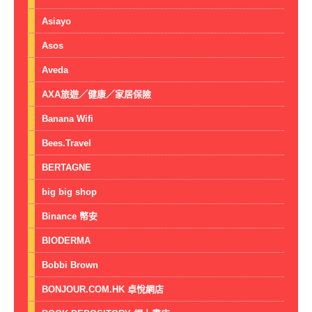
Asiayo
Asos
Aveda
AXA旅遊／健康／家居保險
Banana Wifi
Bees.Travel
BERTAGNE
big big shop
Binance 幣安
BIODERMA
Bobbi Brown
BONJOUR.COM.HK 卓悅網店