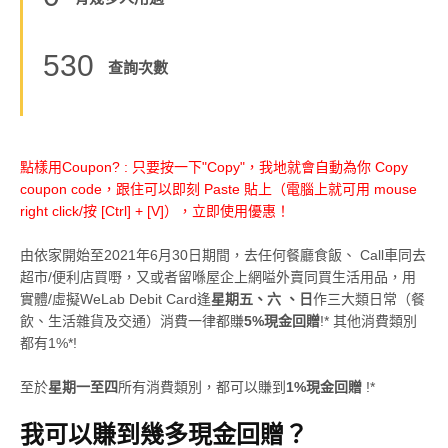
530
查詢次數
點樣用Coupon? : 只要按一下"Copy"，我地就會自動為你 Copy
coupon code，跟住可以即刻 Paste 貼上（電腦上就可用 mouse
right click/按 [Ctrl] + [V]），立即使用優惠！
由依家開始至2021年6月30日期間，去任何餐廳食飯、 Call車同去
超市/便利店買嘢，又或者留喺屋企上網嗌外賣同買生活用品，用
實體/虛擬WeLab Debit Card逢
星期五、六 、日
作三大類日常（餐
飲、生活雜貨及交通）消費一律都賺
5%現金回贈
!* 其他消費類別
都有1%*!
至於
星期一至四
所有消費類別，都可以賺到
1%現金回贈
!*
我可以賺到幾多現金回贈？