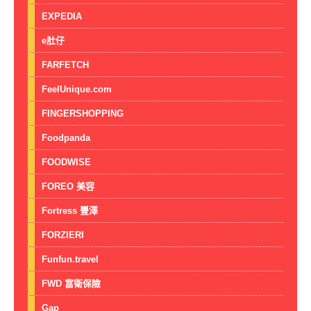
EXPEDIA
e肚仔
FARFETCH
FeelUnique.com
FINGERSHOPPING
Foodpanda
FOODWISE
FOREO 美容
Fortress 豐澤
FORZIERI
Funfun.travel
FWD 富衛保險
Gap