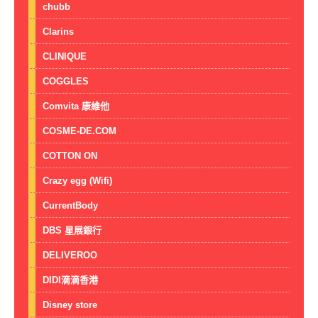
chubb
Clarins
CLINIQUE
COGGLES
Comvita 康維他
COSME-DE.COM
COTTON ON
Crazy egg (Wifi)
CurrentBody
DBS 星展銀行
DELIVEROO
DIDI滴滴香港
Disney store