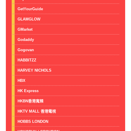
GetYourGuide
GLAMGLOW
GMarket
Godaddy
Gogovan
HABBITZZ
HARVEY NICHOLS
HBX
HK Express
HKBN香港寬頻
HKTV MALL 香港電視
HOBBS LONDON