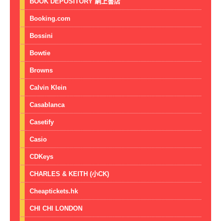
BOOK DEPOSITORY 網上書店
Booking.com
Bossini
Bowtie
Browns
Calvin Klein
Casablanca
Casetify
Casio
CDKeys
CHARLES & KEITH (小CK)
Cheaptickets.hk
CHI CHI LONDON