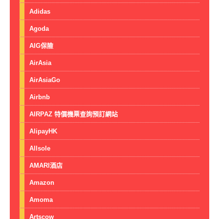
Adidas
Agoda
AIG保險
AirAsia
AirAsiaGo
Airbnb
AIRPAZ 特價機票查詢預訂網站
AlipayHK
Allsole
AMARI酒店
Amazon
Amoma
Artscow