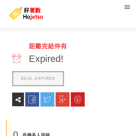
WeLab Debit Card 逢星期
距離完結仲有
五、六 、日消費 賺5%現金回
Expired!
贈
(
0
reviews
)
DEAL EXPIRED
0
有幾多人用過