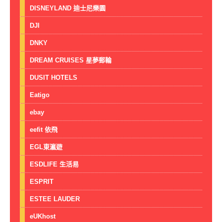
DISNEYLAND 迪士尼樂園
DJI
DNKY
DREAM CRUISES 星夢郵輪
DUSIT HOTELS
Eatigo
ebay
eefit 依飛
EGL東瀛遊
ESDLIFE 生活易
ESPRIT
ESTEE LAUDER
eUKhost