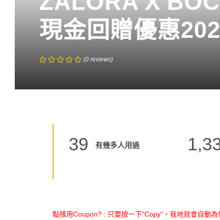
ZALORA X B
現金回贈優惠20
(
0
reviews
)
39
1,3
有幾多人用過
點樣用Coupon? : 只要按一下"Copy"，我地就會自動為你 C