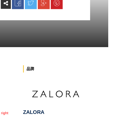
品牌
ZALORA
ight