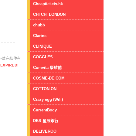
Cheaptickets.hk
CHI CHI LONDON
chubb
Clarins
CLINIQUE
COGGLES
距離完結仲有
EXPIRED!
Comvita 康維他
COSME-DE.COM
COTTON ON
Crazy egg (Wifi)
CurrentBody
DBS 星展銀行
DELIVEROO