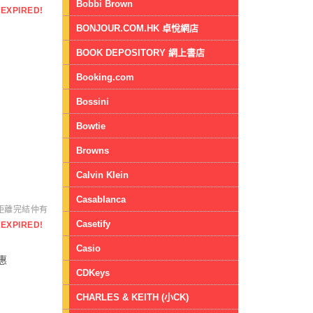
Bobbi Brown
EXPIRED!
BONJOUR.COM.HK 卓悅網店
BOOK DEPOSITORY 網上書店
Booking.com
Bossini
Bowtie
Browns
Calvin Klein
Casablanca
距離完結仲有
Casetify
EXPIRED!
Casio
惠
CDKeys
CHARLES & KEITH (小CK)