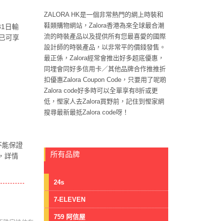
ZALORA HK是一個非常熱門的網上時裝和
鞋類購物網站，Zalora香港為來全球最合潮
31日輸
流的時裝產品以及提供所有您最喜愛的國際
0已可享
設計師的時裝產品，以非常平的價錢發售。
最正係，Zalora經常會推出好多超底優惠，
同埋會同好多信用卡／其他品牌合作推推折
扣優惠Zalora Coupon Code，只要用了呢啲
Zalora code好多時可以全單享有8折或更
低，慳家人去Zalora買野前，記住到慳家網
搜尋最新最抵Zalora code呀！
不能保證
所有品牌
，詳情
24s
7-ELEVEN
759 阿信屋