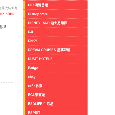
DIDI滴滴香港
距離完結仲有
Disney store
EXPIRED!
DISNEYLAND 迪士尼樂園
以用埋
DJI
DNKY
DREAM CRUISES 星夢郵輪
DUSIT HOTELS
Eatigo
ebay
eefit 依飛
EGL東瀛遊
ESDLIFE 生活易
ESPRIT