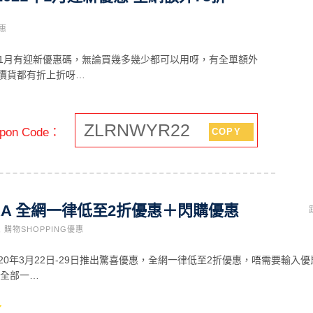
優惠
021年1月有迎新優惠碼，無論買幾多幾少都可以用呀，有全單額外
減價貨都有折上折呀…
ZLRNWYR22
on Code：
COPY
ORA 全網一律低至2折優惠＋閃購優惠
,
購物SHOPPING優惠
在2020年3月22日-29日推出驚喜優惠，全網一律低至2折優惠，唔需要輸入優
貨全部一…