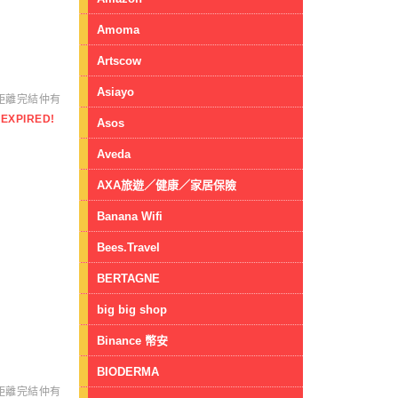
Amoma
Artscow
Asiayo
距離完結仲有
EXPIRED!
Asos
Aveda
AXA旅遊／健康／家居保險
Banana Wifi
Bees.Travel
BERTAGNE
big big shop
Binance 幣安
BIODERMA
距離完結仲有