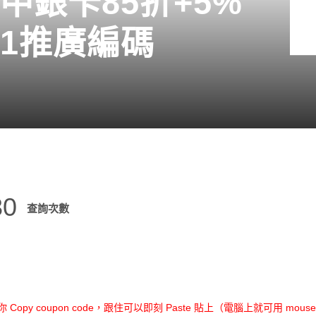
OC中銀卡85折+5%
21推廣編碼
30
查詢次數
opy coupon code，跟住可以即刻 Paste 貼上（電腦上就可用 mouse r