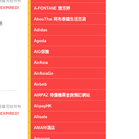
距離完結仲有
EXPIRED!
A-FONTANE 雅芳婷
AbouThai 阿布泰國生活百貨
用
Adidas
Agoda
AIG保險
AirAsia
AirAsiaGo
Airbnb
AIRPAZ 特價機票查詢預訂網站
AlipayHK
距離完結仲有
EXPIRED!
Allsole
AMARI酒店
Amazon